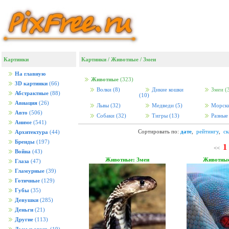
Картинки
Картинки
/
Животные
/
Змеи
На главную
Животные
(323)
3D картинки
(66)
Волки
(8)
Дикие кошки
Змеи
(
Абстрактные
(88)
(10)
Авиация
(26)
Львы
(32)
Медведи
(5)
Морск
Авто
(506)
Собаки
(32)
Тигры
(13)
Разны
Аниме
(541)
Сортировать по:
дате
,
рейтингу
,
с
Архитектура
(44)
Бренды
(197)
1
<<
Война
(43)
Животные: Змеи
Животные
Глаза
(47)
Гламурные
(39)
Готичные
(129)
Губы
(35)
Девушки
(285)
Деньги
(21)
Другие
(113)