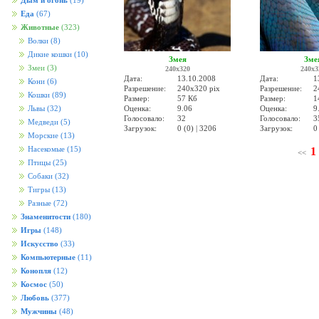
Дым и огонь
(19)
Еда
(67)
Животные
(323)
Волки
(8)
Дикие кошки
(10)
Змея
Зме
Змеи
(3)
240x320
240x3
Дата:
13.10.2008
Дата:
1
Кони
(6)
Разрешение:
240x320 pix
Разрешение:
2
Кошки
(89)
Размер:
57 Кб
Размер:
1
Оценка:
9.06
Оценка:
9
Львы
(32)
Голосовало:
32
Голосовало:
3
Медведи
(5)
Загрузок:
0 (0) | 3206
Загрузок:
0
Морские
(13)
Насекомые
(15)
1
<<
Птицы
(25)
Собаки
(32)
Тигры
(13)
Разные
(72)
Знаменитости
(180)
Игры
(148)
Искусство
(33)
Компьютерные
(11)
Конопля
(12)
Космос
(50)
Любовь
(377)
Мужчины
(48)