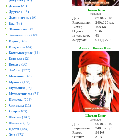
Девушки
(285)
Деньги
(21)
Шаман Кинг
Другие
(113)
240x320
Дым и огонь
(19)
Дата:
09.06.2010
Разрешение:
240x320 pix
Еда
(67)
Размер:
105 Кб
Животные
(323)
Оценка:
9.36
Знаменитости
(180)
Голосовало:
49
Загрузок:
0 (1) | 2290
Игры
(148)
Искусство
(33)
Аниме: Шаман Кинг
Компьютерные
(11)
Конопля
(12)
Космос
(50)
Любовь
(377)
Мужчины
(48)
Музыка
(188)
Мультики
(93)
Мультсериалы
(74)
Природа
(389)
Символы
(11)
Спорт
(102)
Шаман Кинг
Фентези
(187)
240x320
Фильмы
(97)
Дата:
09.06.2010
Разрешение:
240x320 pix
Цветы
(155)
Размер:
94 Кб
Эмо
(173)
Оценка:
8.13