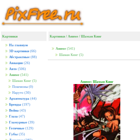
Картинки
Картинки
/
Аниме
/
Шаман Кинг
На главную
Аниме
(541)
3D картинки
(66)
Шаман Кинг
(5)
Абстрактные
(88)
Авиация
(26)
Авто
(506)
Аниме
(541)
Шаман Кинг
(5)
Аниме: Шаман Кинг
Покемоны
(0)
Наруто
(30)
Архитектура
(44)
Бренды
(197)
Война
(43)
Глаза
(47)
Гламурные
(39)
Готичные
(129)
Губы
(35)