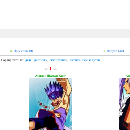
Покемоны
(0)
Наруто
(30)
Сортировать по:
дате
,
рейтингу
,
скачиваниям
,
скачиваниям за сутки
1
<<
>>
Аниме: Шаман Кинг
Ан