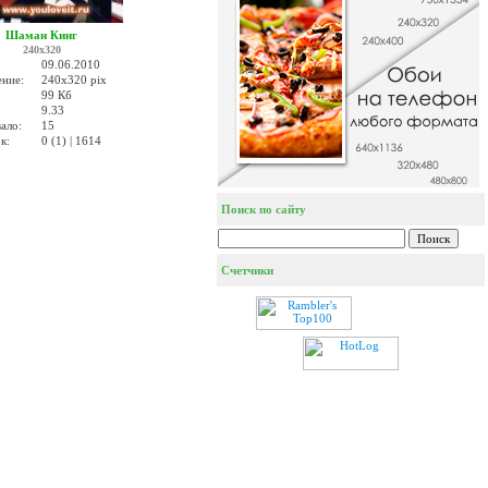
Шаман Кинг
240x320
09.06.2010
ение:
240x320 pix
99 Кб
:
9.33
ало:
15
к:
0 (1) | 1614
Поиск по сайту
Счетчики