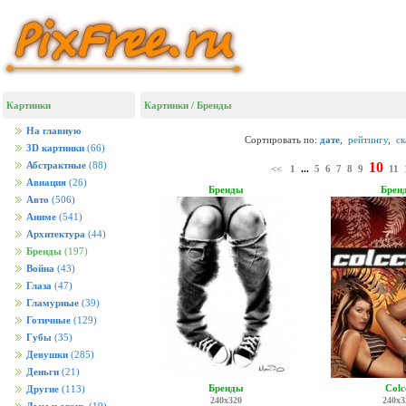
Картинки
Картинки
/
Бренды
На главную
Сортировать по:
дате
,
рейтингу
,
с
3D картинки
(66)
10
Абстрактные
(88)
<<
1
...
5
6
7
8
9
11
Авиация
(26)
Бренды
Брен
Авто
(506)
Аниме
(541)
Архитектура
(44)
Бренды
(197)
Война
(43)
Глаза
(47)
Гламурные
(39)
Готичные
(129)
Губы
(35)
Девушки
(285)
Деньги
(21)
Бренды
Colc
Другие
(113)
240x320
240x3