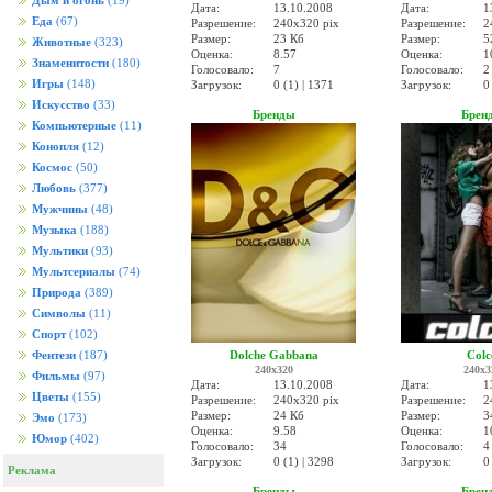
Дым и огонь
(19)
Дата:
13.10.2008
Дата:
1
Еда
(67)
Разрешение:
240x320 pix
Разрешение:
2
Размер:
23 Кб
Размер:
5
Животные
(323)
Оценка:
8.57
Оценка:
1
Знаменитости
(180)
Голосовало:
7
Голосовало:
2
Игры
(148)
Загрузок:
0 (1) | 1371
Загрузок:
0
Искусство
(33)
Бренды
Брен
Компьютерные
(11)
Конопля
(12)
Космос
(50)
Любовь
(377)
Мужчины
(48)
Музыка
(188)
Мультики
(93)
Мультсериалы
(74)
Природа
(389)
Символы
(11)
Спорт
(102)
Dolche Gabbana
Colc
Фентези
(187)
240x320
240x3
Фильмы
(97)
Дата:
13.10.2008
Дата:
1
Цветы
(155)
Разрешение:
240x320 pix
Разрешение:
2
Размер:
24 Кб
Размер:
3
Эмо
(173)
Оценка:
9.58
Оценка:
1
Юмор
(402)
Голосовало:
34
Голосовало:
4
Загрузок:
0 (1) | 3298
Загрузок:
0
Реклама
Бренды
Брен