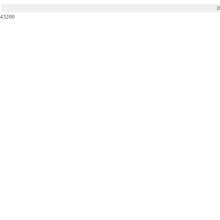
2
43200