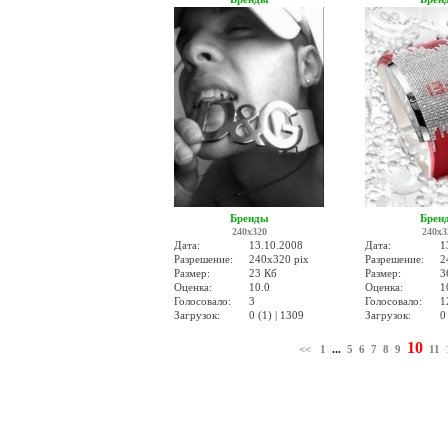
Бренды
Брен
240x320
240x3
Дата:
13.10.2008
Дата:
1
Разрешение:
240x320 pix
Разрешение:
2
Размер:
23 Кб
Размер:
3
Оценка:
10.0
Оценка:
1
Голосовало:
3
Голосовало:
1
Загрузок:
0 (1) | 1309
Загрузок:
0
10
<<
1
...
5
6
7
8
9
11