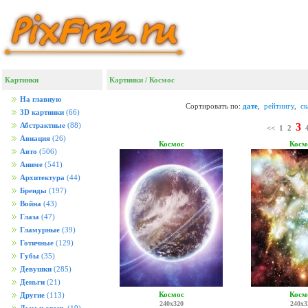
Картинки
Картинки
/
Космос
На главную
Сортировать по:
дате
,
рейтингу
,
с
3D картинки
(66)
3
Абстрактные
(88)
<<
1
2
Авиация
(26)
Космос
Косм
Авто
(506)
Аниме
(541)
Архитектура
(44)
Бренды
(197)
Война
(43)
Глаза
(47)
Гламурные
(39)
Готичные
(129)
Губы
(35)
Девушки
(285)
Деньги
(21)
Космос
Косм
Другие
(113)
240x320
240x3