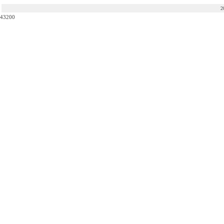
2
43200