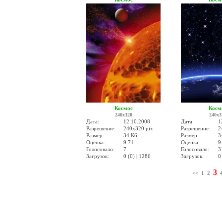
Космос
Косм
240x320
240x3
Дата:
12.10.2008
Дата:
1
Разрешение:
240x320 pix
Разрешение:
2
Размер:
34 Кб
Размер:
3
Оценка:
9.71
Оценка:
9
Голосовало:
7
Голосовало:
3
Загрузок:
0 (0) | 1286
Загрузок:
0
3
<<
1
2