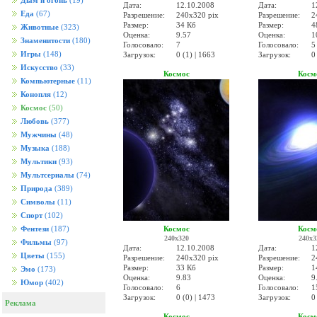
Дым и огонь
(19)
Дата:
12.10.2008
Дата:
1
Еда
(67)
Разрешение:
240x320 pix
Разрешение:
2
Размер:
34 Кб
Размер:
4
Животные
(323)
Оценка:
9.57
Оценка:
1
Знаменитости
(180)
Голосовало:
7
Голосовало:
5
Игры
(148)
Загрузок:
0 (1) | 1663
Загрузок:
0
Искусство
(33)
Космос
Косм
Компьютерные
(11)
Конопля
(12)
Космос
(50)
Любовь
(377)
Мужчины
(48)
Музыка
(188)
Мультики
(93)
Мультсериалы
(74)
Природа
(389)
Символы
(11)
Спорт
(102)
Космос
Косм
Фентези
(187)
240x320
240x3
Фильмы
(97)
Дата:
12.10.2008
Дата:
1
Цветы
(155)
Разрешение:
240x320 pix
Разрешение:
2
Размер:
33 Кб
Размер:
1
Эмо
(173)
Оценка:
9.83
Оценка:
9
Юмор
(402)
Голосовало:
6
Голосовало:
1
Загрузок:
0 (0) | 1473
Загрузок:
0
Реклама
Космос
Косм