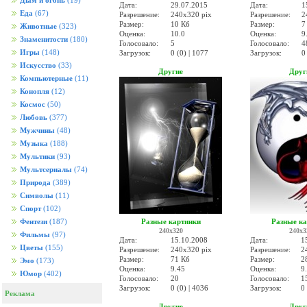
Дым и огонь
(19)
Дата:
29.07.2015
Дата:
1
Еда
(67)
Разрешение:
240x320 pix
Разрешение:
2
Размер:
10 Кб
Размер:
7
Животные
(323)
Оценка:
10.0
Оценка:
9
Знаменитости
(180)
Голосовало:
5
Голосовало:
4
Игры
(148)
Загрузок:
0 (0) | 1077
Загрузок:
0
Искусство
(33)
Другие
Друг
Компьютерные
(11)
Конопля
(12)
Космос
(50)
Любовь
(377)
Мужчины
(48)
Музыка
(188)
Мультики
(93)
Мультсериалы
(74)
Природа
(389)
Символы
(11)
Спорт
(102)
Разные картинки
Разные к
Фентези
(187)
240x320
240x3
Фильмы
(97)
Дата:
15.10.2008
Дата:
1
Цветы
(155)
Разрешение:
240x320 pix
Разрешение:
2
Размер:
71 Кб
Размер:
2
Эмо
(173)
Оценка:
9.45
Оценка:
9
Юмор
(402)
Голосовало:
20
Голосовало:
1
Загрузок:
0 (0) | 4036
Загрузок:
0 
Реклама
Другие
Друг