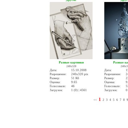
Разные картинки
Разные к
240x320
240x3
Дата:
15.10.2008
Дата:
1
Разрешение:
240x320 pix
Разрешение:
2
Размер:
51 Кб
Размер:
2
Оценка:
9.65
Оценка:
9
Голосовало:
46
Голосовало:
5
Загрузок:
1 (0) | 4561
Загрузок:
0
1
<<
2
3
4
5
6
7
8