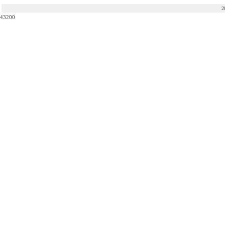
2
43200