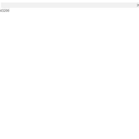
2
43200