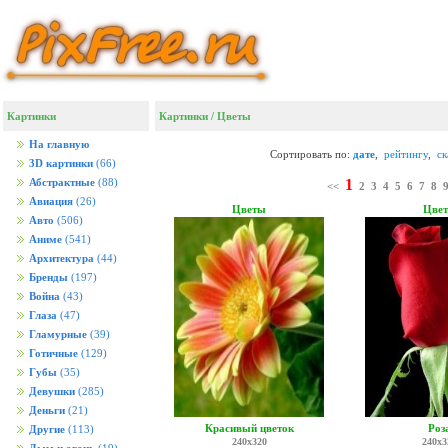
Картинки
Картинки
/
Цветы
На главную
Сортировать по:
дате
,
рейтингу
,
с
3D картинки
(66)
1
Абстрактные
(88)
<<
2
3
4
5
6
7
8
Авиация
(26)
Цветы
Цве
Авто
(506)
Аниме
(541)
Архитектура
(44)
Бренды
(197)
Война
(43)
Глаза
(47)
Гламурные
(39)
Готичные
(129)
Губы
(35)
Девушки
(285)
Деньги
(21)
Красивый цветок
Роз
Другие
(113)
240x320
240x3