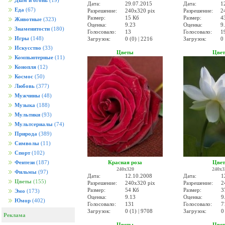
Дым и огонь
(19)
Дата:
29.07.2015
Дата:
1
Еда
(67)
Разрешение:
240x320 pix
Разрешение:
2
Размер:
15 Кб
Размер:
4
Животные
(323)
Оценка:
9.23
Оценка:
9
Знаменитости
(180)
Голосовало:
13
Голосовало:
1
Игры
(148)
Загрузок:
0 (0) | 2216
Загрузок:
0 
Искусство
(33)
Цветы
Цве
Компьютерные
(11)
Конопля
(12)
Космос
(50)
Любовь
(377)
Мужчины
(48)
Музыка
(188)
Мультики
(93)
Мультсериалы
(74)
Природа
(389)
Символы
(11)
Спорт
(102)
Красная роза
Цве
Фентези
(187)
240x320
240x3
Фильмы
(97)
Дата:
12.10.2008
Дата:
1
Цветы
(155)
Разрешение:
240x320 pix
Разрешение:
2
Размер:
54 Кб
Размер:
3
Эмо
(173)
Оценка:
9.13
Оценка:
9
Юмор
(402)
Голосовало:
131
Голосовало:
7
Загрузок:
0 (1) | 9708
Загрузок:
0
Реклама
Цветы
Цве