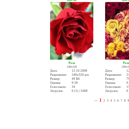
Роза
Роз
240x320
240x3
Дата:
12.10.2008
Дата:
1
Разрешение:
240x320 pix
Разрешение:
2
Размер:
49 Кб
Размер:
7
Оценка:
9.58
Оценка:
9
Голосовало:
34
Голосовало:
1
Загрузок:
0 (1) | 5468
Загрузок:
0 
1
<<
2
3
4
5
6
7
8