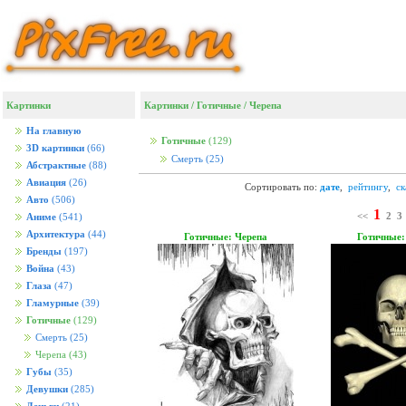
Картинки
Картинки
/
Готичные
/
Черепа
На главную
Готичные
(129)
3D картинки
(66)
Смерть
(25)
Абстрактные
(88)
Авиация
(26)
Сортировать по:
дате
,
рейтингу
,
с
Авто
(506)
1
<<
2
3
Аниме
(541)
Архитектура
(44)
Готичные: Черепа
Готичные:
Бренды
(197)
Война
(43)
Глаза
(47)
Гламурные
(39)
Готичные
(129)
Смерть
(25)
Черепа
(43)
Губы
(35)
Девушки
(285)