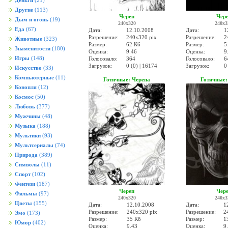
Деньги
(21)
Другие
(113)
Череп
Чер
Дым и огонь
(19)
240x320
240x3
Еда
(67)
Дата:
12.10.2008
Дата:
1
Разрешение:
240x320 pix
Разрешение:
2
Животные
(323)
Размер:
62 Кб
Размер:
5
Знаменитости
(180)
Оценка:
9.46
Оценка:
9
Игры
(148)
Голосовало:
364
Голосовало:
6
Загрузок:
0 (0) | 16174
Загрузок:
0
Искусство
(33)
Компьютерные
(11)
Готичные: Черепа
Готичные:
Конопля
(12)
Космос
(50)
Любовь
(377)
Мужчины
(48)
Музыка
(188)
Мультики
(93)
Мультсериалы
(74)
Природа
(389)
Символы
(11)
Спорт
(102)
Фентези
(187)
Череп
Чер
Фильмы
(97)
240x320
240x3
Цветы
(155)
Дата:
12.10.2008
Дата:
1
Разрешение:
240x320 pix
Разрешение:
2
Эмо
(173)
Размер:
35 Кб
Размер:
1
Юмор
(402)
Оценка:
9.43
Оценка:
9