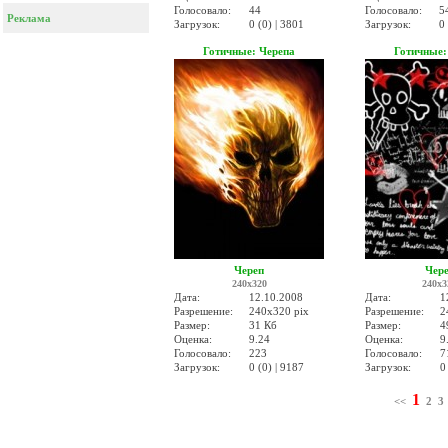
Голосовало:
44
Голосовало:
5
Реклама
Загрузок:
0 (0) | 3801
Загрузок:
0 
Готичные: Черепа
Готичные:
Череп
Чер
240x320
240x3
Дата:
12.10.2008
Дата:
1
Разрешение:
240x320 pix
Разрешение:
2
Размер:
31 Кб
Размер:
4
Оценка:
9.24
Оценка:
9
Голосовало:
223
Голосовало:
7
Загрузок:
0 (0) | 9187
Загрузок:
0
1
<<
2
3