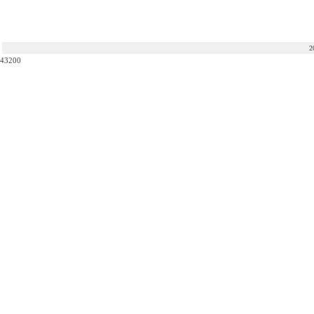
2
43200