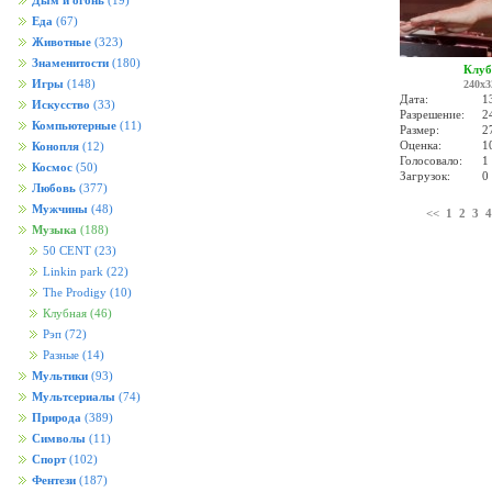
Дым и огонь
(19)
Еда
(67)
Животные
(323)
Знаменитости
(180)
Клу
Игры
(148)
240x3
Дата:
1
Искусство
(33)
Разрешение:
2
Компьютерные
(11)
Размер:
2
Оценка:
1
Конопля
(12)
Голосовало:
1
Космос
(50)
Загрузок:
0 
Любовь
(377)
Мужчины
(48)
<<
1
2
3
4
Музыка
(188)
50 CENT
(23)
Linkin park
(22)
The Prodigy
(10)
Клубная
(46)
Рэп
(72)
Разные
(14)
Мультики
(93)
Мультсериалы
(74)
Природа
(389)
Символы
(11)
Спорт
(102)
Фентези
(187)