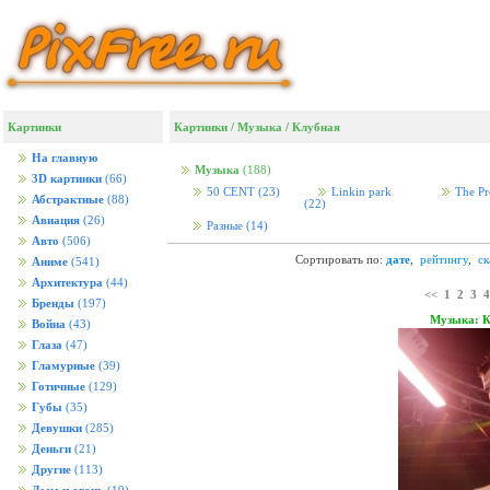
Картинки
Картинки
/
Музыка
/
Клубная
На главную
Музыка
(188)
3D картинки
(66)
50 CENT
(23)
Linkin park
The Pr
Абстрактные
(88)
(22)
Авиация
(26)
Разные
(14)
Авто
(506)
Сортировать по:
дате
,
рейтингу
,
с
Аниме
(541)
Архитектура
(44)
<<
1
2
3
4
Бренды
(197)
Музыка: 
Война
(43)
Глаза
(47)
Гламурные
(39)
Готичные
(129)
Губы
(35)
Девушки
(285)
Деньги
(21)
Другие
(113)