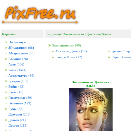
Картинки
Картинки
/
Знаменитости
/
Джессика Альба
На главную
Знаменитости
(180)
3D картинки
(66)
Анжелина Джоли
(17)
Бритни Спир
Абстрактные
(88)
Линдси Лохан
(12)
Пэрис Хилто
Авиация
(26)
Авто
(506)
Аниме
(541)
Архитектура
(44)
Бренды
(197)
Знаменитости: Джессика
Альба
Война
(43)
Глаза
(47)
Гламурные
(39)
Готичные
(129)
Губы
(35)
Девушки
(285)
Деньги
(21)
Другие
(113)