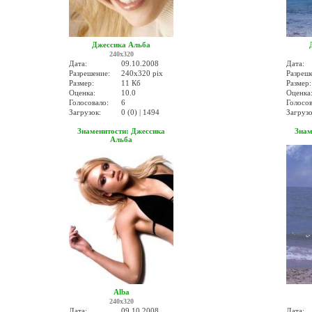
Джессика Альба
240x320
Дата:
09.10.2008
Дата:
Разрешение:
240x320 pix
Разреш
Размер:
11 Кб
Размер:
Оценка:
10.0
Оценка
Голосовало:
6
Голосов
Загрузок:
0 (0) | 1494
Загрузо
Знаменитости: Джессика
Знам
Альба
Alba
240x320
Дата:
09.10.2008
Дата: