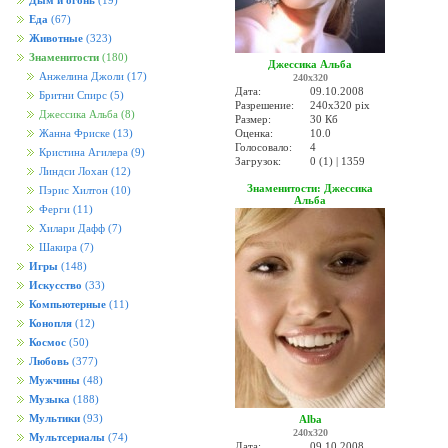
Дым и огонь
(19)
Еда
(67)
Животные
(323)
Знаменитости
(180)
Джессика Альба
Анжелина Джоли
(17)
240x320
Дата:
09.10.2008
Бритни Спирс
(5)
Разрешение:
240x320 pix
Джессика Альба
(8)
Размер:
30 Кб
Оценка:
10.0
Жанна Фриске
(13)
Голосовало:
4
Кристина Агилера
(9)
Загрузок:
0 (1) | 1359
Линдси Лохан
(12)
Знаменитости: Джессика
Пэрис Хилтон
(10)
Альба
Ферги
(11)
Хилари Дафф
(7)
Шакира
(7)
Игры
(148)
Искусство
(33)
Компьютерные
(11)
Конопля
(12)
Космос
(50)
Любовь
(377)
Мужчины
(48)
Музыка
(188)
Мультики
(93)
Alba
240x320
Мультсериалы
(74)
Дата:
09.10.2008