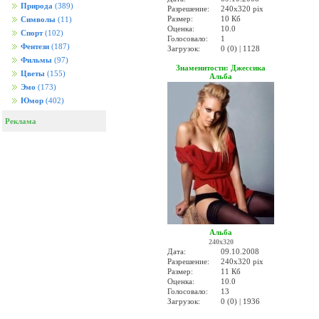
Природа
(389)
Разрешение:
240x320 pix
Размер:
10 Кб
Символы
(11)
Оценка:
10.0
Спорт
(102)
Голосовало:
1
Фентези
(187)
Загрузок:
0 (0) | 1128
Фильмы
(97)
Знаменитости: Джессика
Цветы
(155)
Альба
Эмо
(173)
Юмор
(402)
Реклама
Альба
240x320
Дата:
09.10.2008
Разрешение:
240x320 pix
Размер:
11 Кб
Оценка:
10.0
Голосовало:
13
Загрузок:
0 (0) | 1936