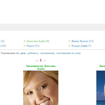
с
(5)
Джессика Альба
(8)
Жанна Фриске
(13)
н
(10)
Ферги
(11)
Хилари Дафф
(7)
Сортировать по:
дате
,
рейтингу
,
скачиваниям
,
скачиваниям за сутки
1
<<
>>
Знаменитости: Джессика
Знам
Альба