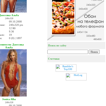
Джессика Альба
240x320
09.10.2008
ение:
240x320 pix
12 Кб
:
9.36
ало:
19
к:
0 (0) | 1897
енитости: Джессика
Поиск по сайту
Альба
Счетчики
Jessica Alba
240x320
09.10.2008