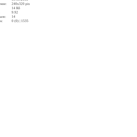
ение:
240x320 pix
14 Кб
:
9.92
ало:
14
к:
0 (0) | 1535