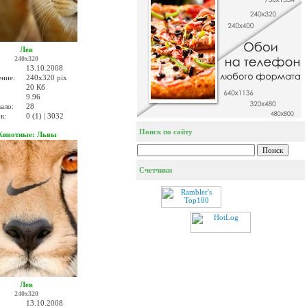
Лев
240x320
13.10.2008
ение:
240x320 pix
20 Кб
:
9.96
ало:
28
к:
0 (1) | 3032
Поиск по сайту
ивотные: Львы
Счетчики
Лев
240x320
13.10.2008