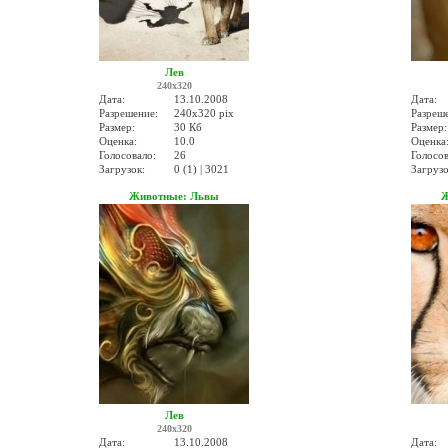
Лев
240x320
Дата:
13.10.2008
Дата:
Разрешение:
240x320 pix
Разреш
Размер:
30 Кб
Размер:
Оценка:
10.0
Оценка
Голосовало:
26
Голосов
Загрузок:
0 (1) | 3021
Загрузо
Животные: Львы
Ж
Лев
240x320
Дата:
13.10.2008
Дата: