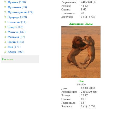
Разрешение:
240x320 pix
Музыка
(188)
Размер:
44 Кб
Мультики
(93)
Оценка:
9.66
Мультсериалы
(74)
Голосовало:
78
Загрузок:
0 (1) | 5737
Природа
(389)
Символы
(11)
Животные: Львы
Спорт
(102)
Фентези
(187)
Фильмы
(97)
Цветы
(155)
Эмо
(173)
Юмор
(402)
Реклама
Лев
240x320
Дата:
13.10.2008
Разрешение:
240x320 pix
Размер:
25 Кб
Оценка:
10.0
Голосовало:
13
Загрузок:
0 (1) | 2059