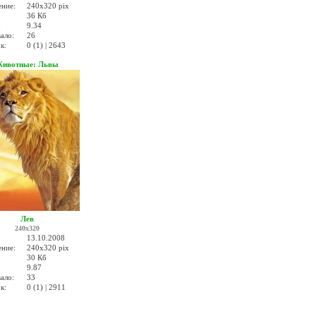
ение:
240x320 pix
36 Кб
:
9.34
ало:
26
к:
0 (1) | 2643
ивотные: Львы
Лев
240x320
13.10.2008
ение:
240x320 pix
30 Кб
:
9.87
ало:
33
к:
0 (1) | 2911