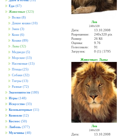
Дым и огонь
(19)
Еда
(67)
Животные
(323)
Волки
(8)
Лев
Дикие кошки
(10)
240x320
Змеи
(3)
Дата:
13.10.2008
Разрешение:
240x320 pix
Кони
(6)
Размер:
26 Кб
Кошки
(89)
Оценка:
9.76
Львы
(32)
Голосовало:
91
Загрузок:
0 (1) | 5795
Медведи
(5)
Морские
(13)
Животные: Львы
Насекомые
(15)
Птицы
(25)
Собаки
(32)
Тигры
(13)
Разные
(72)
Знаменитости
(180)
Игры
(148)
Искусство
(33)
Компьютерные
(11)
Конопля
(12)
Космос
(50)
Лев
Любовь
(377)
240x320
Мужчины
(48)
Дата:
13.10.2008