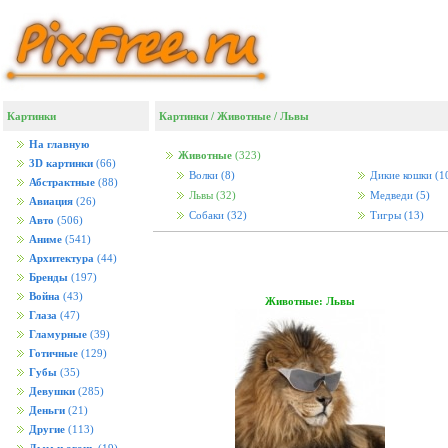
Картинки
Картинки
/
Животные
/
Львы
На главную
Животные
(323)
3D картинки
(66)
Волки
(8)
Дикие кошки
(1
Абстрактные
(88)
Львы
(32)
Медведи
(5)
Авиация
(26)
Собаки
(32)
Тигры
(13)
Авто
(506)
Аниме
(541)
Архитектура
(44)
Бренды
(197)
Война
(43)
Животные: Львы
Глаза
(47)
Гламурные
(39)
Готичные
(129)
Губы
(35)
Девушки
(285)
Деньги
(21)
Другие
(113)