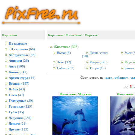
Картинки
Картинки
/
Животные
/
Морские
На главную
Животные
(323)
3D картинки
(66)
Волки
(8)
Дикие кошки
Змеи
(
Абстрактные
(88)
(10)
Авиация
(26)
Львы
(32)
Медведи
(5)
Морск
Авто
(506)
Собаки
(32)
Тигры
(13)
Разны
Аниме
(541)
Сортировать по:
дате
,
рейтингу
,
ск
Архитектура
(44)
Бренды
(197)
1
<<
Война
(43)
Животные: Морские
Животные:
Глаза
(47)
Гламурные
(39)
Готичные
(129)
Губы
(35)
Девушки
(285)
Деньги
(21)
Другие
(113)