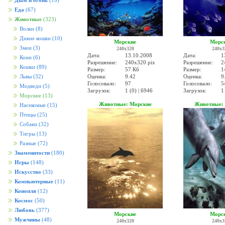
Дым и огонь
(19)
Еда
(67)
Животные
(323)
Волки
(8)
Дикие кошки
(10)
Морские
Морс
Змеи
(3)
240x320
240x3
Дата:
13.10.2008
Дата:
1
Кони
(6)
Разрешение:
240x320 pix
Разрешение:
2
Кошки
(89)
Размер:
57 Кб
Размер:
1
Оценка:
9.42
Оценка:
9
Львы
(32)
Голосовало:
97
Голосовало:
5
Медведи
(5)
Загрузок:
1 (0) | 6946
Загрузок:
1
Морские
(13)
Животные: Морские
Животные:
Насекомые
(15)
Птицы
(25)
Собаки
(32)
Тигры
(13)
Разные
(72)
Знаменитости
(180)
Игры
(148)
Искусство
(33)
Компьютерные
(11)
Конопля
(12)
Космос
(50)
Любовь
(377)
Морские
Морс
Мужчины
(48)
240x320
240x3