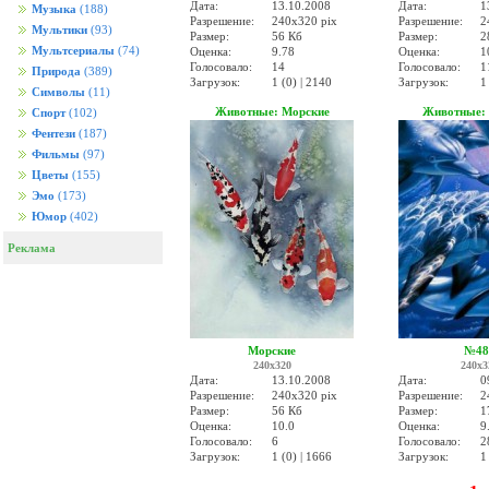
Дата:
13.10.2008
Дата:
1
Музыка
(188)
Разрешение:
240x320 pix
Разрешение:
2
Мультики
(93)
Размер:
56 Кб
Размер:
2
Мультсериалы
(74)
Оценка:
9.78
Оценка:
1
Голосовало:
14
Голосовало:
1
Природа
(389)
Загрузок:
1 (0) | 2140
Загрузок:
1
Символы
(11)
Животные: Морские
Животные:
Спорт
(102)
Фентези
(187)
Фильмы
(97)
Цветы
(155)
Эмо
(173)
Юмор
(402)
Реклама
Морские
№48
240x320
240x3
Дата:
13.10.2008
Дата:
0
Разрешение:
240x320 pix
Разрешение:
2
Размер:
56 Кб
Размер:
1
Оценка:
10.0
Оценка:
9
Голосовало:
6
Голосовало:
2
Загрузок:
1 (0) | 1666
Загрузок:
1