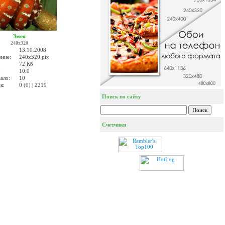
Змея
240x320
13.10.2008
ение:
240x320 pix
72 Кб
:
10.0
ало:
10
к:
0 (0) | 2219
Поиск по сайту
Счетчики