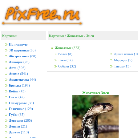
Картинки
Картинки
/
Животные
/
Змеи
На главную
Животные
(323)
3D картинки
(66)
Волки
(8)
Дикие кошки
(1
Абстрактные
(88)
Львы
(32)
Медведи
(5)
Авиация
(26)
Собаки
(32)
Тигры
(13)
Авто
(506)
Аниме
(541)
Архитектура
(44)
Бренды
(197)
Война
(43)
Животные: Змеи
Глаза
(47)
Гламурные
(39)
Готичные
(129)
Губы
(35)
Девушки
(285)
Деньги
(21)
Другие
(113)