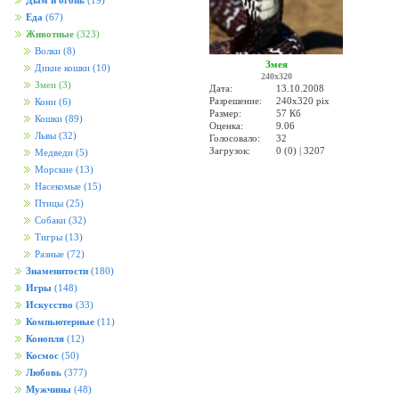
Дым и огонь
(19)
Еда
(67)
Животные
(323)
Волки
(8)
Змея
Дикие кошки
(10)
240x320
Змеи
(3)
Дата:
13.10.2008
Разрешение:
240x320 pix
Кони
(6)
Размер:
57 Кб
Кошки
(89)
Оценка:
9.06
Львы
(32)
Голосовало:
32
Загрузок:
0 (0) | 3207
Медведи
(5)
Морские
(13)
Насекомые
(15)
Птицы
(25)
Собаки
(32)
Тигры
(13)
Разные
(72)
Знаменитости
(180)
Игры
(148)
Искусство
(33)
Компьютерные
(11)
Конопля
(12)
Космос
(50)
Любовь
(377)
Мужчины
(48)