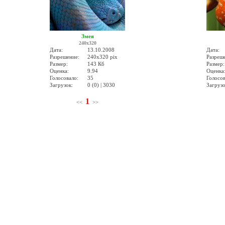
Змея
240x320
Дата:
13.10.2008
Дата:
Разрешение:
240x320 pix
Разреш
Размер:
143 Кб
Размер:
Оценка:
9.94
Оценка
Голосовало:
35
Голосов
Загрузок:
0 (0) | 3030
Загрузо
1
<<
>>