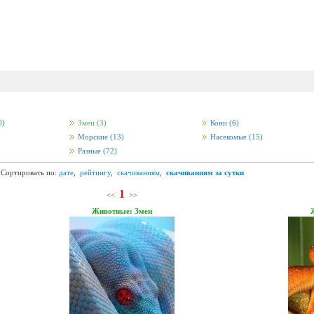
0)
Змеи
(3)
Кони
(6)
Морские
(13)
Насекомые
(15)
Разные
(72)
Сортировать по:
дате
,
рейтингу
,
скачиваниям
,
скачиваниям за сутки
1
<<
>>
Животные: Змеи