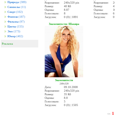
Природа
(389)
Разрешение:
240x320 pix
Разрешение:
2
Размер:
40 Кб
Размер:
4
Символы
(11)
Оценка:
8.87
Оценка:
1
Спорт
(102)
Голосовало:
8
Голосовало:
6
Фентези
(187)
Загрузок:
0 (0) | 1891
Загрузок:
0
Фильмы
(97)
Знаменитости: Шакира
Цветы
(155)
Эмо
(173)
Юмор
(402)
Реклама
Знаменитости
240x320
Дата:
09.10.2008
Разрешение:
240x320 pix
Размер:
35 Кб
Оценка:
8.8
Голосовало:
5
Загрузок:
0 (0) | 1505
1
<<