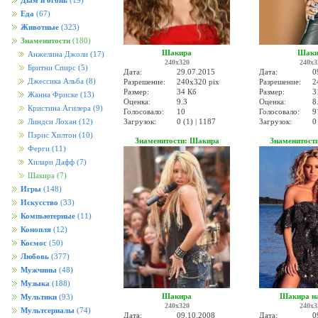
Дым и огонь
(19)
Еда
(67)
Животные
(323)
Знаменитости
(180)
Шакира
Шаки
Анжелина Джоли
(17)
240x320
240x3
Бритни Спирс
(5)
Дата:
29.07.2015
Дата:
0
Джессика Альба
(8)
Разрешение:
240x320 pix
Разрешение:
2
Размер:
34 Кб
Размер:
3
Жанна Фриске
(13)
Оценка:
9.3
Оценка:
8
Кристина Агилера
(9)
Голосовало:
10
Голосовало:
9
Загрузок:
0 (1) | 1187
Загрузок:
0
Линдси Лохан
(12)
Пэрис Хилтон
(10)
Знаменитости: Шакира
Знаменитост
Ферги
(11)
Хилари Дафф
(7)
Шакира
(7)
Игры
(148)
Искусство
(33)
Компьютерные
(11)
Конопля
(12)
Космос
(50)
Любовь
(377)
Мужчины
(48)
Музыка
(188)
Шакира
Шакира н
Мультики
(93)
240x320
240x3
Мультсериалы
(74)
Дата:
09.10.2008
Дата:
0