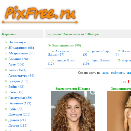
Картинки
Картинки
/
Знаменитости
/
Шакира
На главную
Знаменитости
(180)
3D картинки
(66)
Анжелина
Бритни Спирс
Джесс
Абстрактные
(88)
Джоли
(17)
(5)
(8)
Авиация
(26)
Линдси Лохан
Пэрис Хилтон
Ферг
(12)
(10)
Авто
(506)
Аниме
(541)
Сортировать по:
дате
,
рейтингу
,
ск
Архитектура
(44)
1
Бренды
(197)
<<
Война
(43)
Знаменитости: Шакира
Знаменитост
Глаза
(47)
Гламурные
(39)
Готичные
(129)
Губы
(35)
Девушки
(285)
Деньги
(21)
Другие
(113)