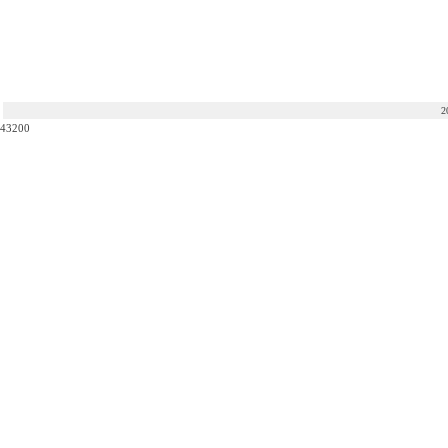
2
43200