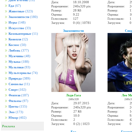
Дым и огонь
(19)
Дата:
18.10.2008
Дата:
2
Еда
(67)
Разрешение:
240x320 pix
Разрешение:
2
Размер:
28 Кб
Размер:
1
Животные
(323)
Оценка:
9.22
Оценка:
1
Знаменитости
(180)
Голосовало:
127
Голосовало:
1
Игры
(148)
Загрузок:
0 (4) | 10781
Загрузок:
0
Искусство
(33)
Знаменитости
Спо
Компьютерные
(11)
Конопля
(12)
Космос
(50)
Любовь
(377)
Мужчины
(48)
Музыка
(188)
Мультики
(93)
Мультсериалы
(74)
Природа
(389)
Символы
(11)
Спорт
(102)
Леди Гага
Лео М
Фентези
(187)
240x320
240x3
Фильмы
(97)
Дата:
29.07.2015
Дата:
2
Цветы
(155)
Разрешение:
240x320 pix
Разрешение:
2
Размер:
27 Кб
Размер:
1
Эмо
(173)
Оценка:
10.0
Оценка:
9
Юмор
(402)
Голосовало:
2
Голосовало:
4
Загрузок:
0 (2) | 1023
Загрузок:
0
Реклама
Еда
Гламу