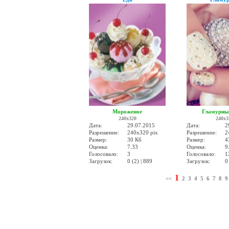
Мороженое
Гламурны
240x320
240x3
Дата:
29.07.2015
Дата:
2
Разрешение:
240x320 pix
Разрешение:
2
Размер:
30 Кб
Размер:
4
Оценка:
7.33
Оценка:
9
Голосовало:
3
Голосовало:
1
Загрузок:
0 (2) | 889
Загрузок:
0
1
<<
2
3
4
5
6
7
8
9