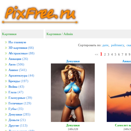
Картинки
Картинки
/ Admin
На главную
Сортировать по:
дате
,
рейтингу
,
ск
3D картинки
(66)
1
Абстрактные
(88)
<<
2
3
4
5
6
7
8
9
Авиация
(26)
Девушки
Авиа
Авто
(506)
Аниме
(541)
Архитектура
(44)
Бренды
(197)
Война
(43)
Глаза
(47)
Гламурные
(39)
Готичные
(129)
Губы
(35)
Девушки
(285)
Деньги
(21)
Девушки
Самолет на
Другие
(113)
240x320
240x3