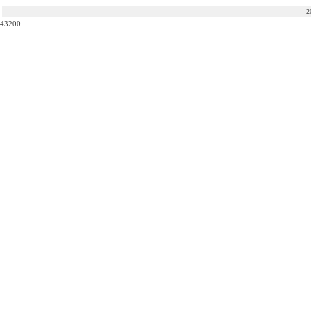
2
43200