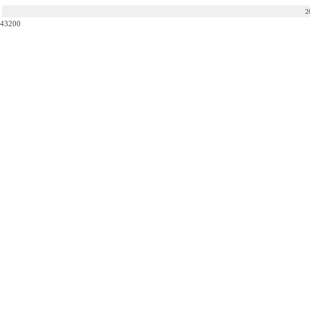
2
43200