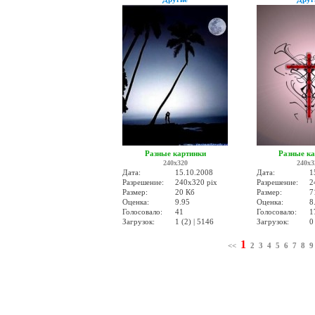
Разные картинки
Разные к
240x320
240x3
Дата:
15.10.2008
Дата:
1
Разрешение:
240x320 pix
Разрешение:
2
Размер:
20 Кб
Размер:
7
Оценка:
9.95
Оценка:
8
Голосовало:
41
Голосовало:
1
Загрузок:
1 (2) | 5146
Загрузок:
0
1
<<
2
3
4
5
6
7
8
9