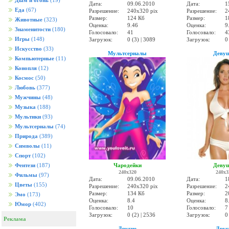
Дым и огонь
(19)
Дата:
09.06.2010
Дата:
1
Еда
(67)
Разрешение:
240x320 pix
Разрешение:
2
Размер:
124 Кб
Размер:
1
Животные
(323)
Оценка:
9.46
Оценка:
9
Знаменитости
(180)
Голосовало:
41
Голосовало:
4
Игры
(148)
Загрузок:
0 (3) | 3089
Загрузок:
0
Искусство
(33)
Мультсериалы
Деву
Компьютерные
(11)
Конопля
(12)
Космос
(50)
Любовь
(377)
Мужчины
(48)
Музыка
(188)
Мультики
(93)
Мультсериалы
(74)
Природа
(389)
Символы
(11)
Спорт
(102)
Чародейки
Деву
Фентези
(187)
240x320
240x3
Фильмы
(97)
Дата:
09.06.2010
Дата:
1
Цветы
(155)
Разрешение:
240x320 pix
Разрешение:
2
Размер:
134 Кб
Размер:
2
Эмо
(173)
Оценка:
8.4
Оценка:
8
Юмор
(402)
Голосовало:
10
Голосовало:
7
Загрузок:
0 (2) | 2536
Загрузок:
0
Реклама
Другие
Друг