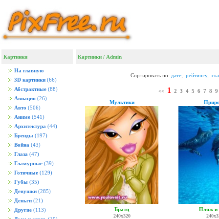
Картинки
Картинки
/ Admin
На главную
Сортировать по:
дате
,
рейтингу
,
ск
3D картинки
(66)
1
Абстрактные
(88)
<<
2
3
4
5
6
7
8
9
Авиация
(26)
Мультики
Прир
Авто
(506)
Аниме
(541)
Архитектура
(44)
Бренды
(197)
Война
(43)
Глаза
(47)
Гламурные
(39)
Готичные
(129)
Губы
(35)
Девушки
(285)
Деньги
(21)
Братц
Пляж и
Другие
(113)
240x320
240x3