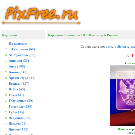
Картинки
Картинки
/
Символы
/
Ф
/
Флаг и герб России
На главную
Сортировать по:
дате
,
рейтингу
,
ск
3D картинки
(66)
1
Абстрактные
(88)
<<
Авиация
(26)
Симв
Авто
(506)
Аниме
(541)
Архитектура
(44)
Бренды
(197)
Война
(43)
Глаза
(47)
Гламурные
(39)
Готичные
(129)
Губы
(35)
Девушки
(285)
Деньги
(21)
Флаг и гер
Другие
(113)
240x3