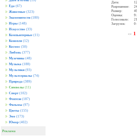
Дым и огонь
(19)
Дата:
1
Еда
(67)
Разрешение:
2
Размер:
4
Животные
(323)
Оценка:
9.
Знаменитости
(180)
Голосовало:
2
Игры
(148)
Загрузок:
0 
Искусство
(33)
1
<<
Компьютерные
(11)
Конопля
(12)
Космос
(50)
Любовь
(377)
Мужчины
(48)
Музыка
(188)
Мультики
(93)
Мультсериалы
(74)
Природа
(389)
Символы
(11)
Спорт
(102)
Фентези
(187)
Фильмы
(97)
Цветы
(155)
Эмо
(173)
Юмор
(402)
Реклама