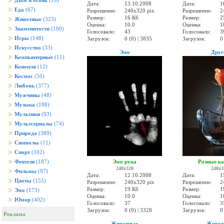
Дым и огонь
(19)
Дата:
13.10.2008
Дата:
1
Еда
(67)
Разрешение:
240x320 pix
Разрешение:
2
Размер:
16 Кб
Размер:
2
Животные
(323)
Оценка:
10.0
Оценка:
1
Знаменитости
(180)
Голосовало:
43
Голосовало:
3
Игры
(148)
Загрузок:
0 (0) | 3835
Загрузок:
0
Искусство
(33)
Эмо
Друг
Компьютерные
(11)
Конопля
(12)
Космос
(50)
Любовь
(377)
Мужчины
(48)
Музыка
(188)
Мультики
(93)
Мультсериалы
(74)
Природа
(389)
Символы
(11)
Спорт
(102)
Эмо рука
Разные к
Фентези
(187)
240x320
240x3
Фильмы
(97)
Дата:
12.10.2008
Дата:
1
Цветы
(155)
Разрешение:
240x320 pix
Разрешение:
2
Размер:
19 Кб
Размер:
1
Эмо
(173)
Оценка:
10.0
Оценка:
1
Юмор
(402)
Голосовало:
37
Голосовало:
3
Загрузок:
0 (0) | 3328
Загрузок:
0
Реклама
Животные
Живот