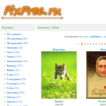
Картинки
Картинки
/ Admin
На главную
Сортировать по:
дате
,
рейтингу
,
с
3D картинки
(66)
1
Абстрактные
(88)
<<
2
3
4
5
6
7
8
9
Авиация
(26)
Животные
Юмо
Авто
(506)
Аниме
(541)
Архитектура
(44)
Бренды
(197)
Война
(43)
Глаза
(47)
Гламурные
(39)
Готичные
(129)
Губы
(35)
Девушки
(285)
Деньги
(21)
Кошки
Полит
Другие
(113)
240x320
240x3