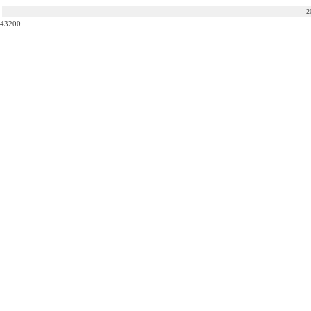
2
43200