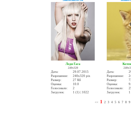
Леди Гага
Коте
240x320
240x3
Дата:
29.07.2015
Дата:
2
Разрешение:
240x320 pix
Разрешение:
2
Размер:
27 Кб
Размер:
7
Оценка:
10.0
Оценка:
9
Голосовало:
2
Голосовало:
2
Загрузок:
1 (1) | 1022
Загрузок:
1
1
<<
2
3
4
5
6
7
8
9