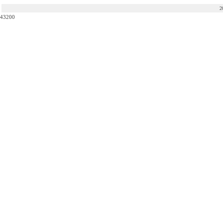
2
43200