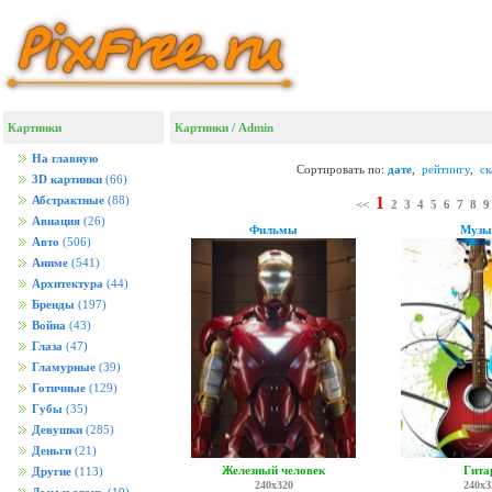
Картинки
Картинки
/ Admin
На главную
Сортировать по:
дате
,
рейтингу
,
с
3D картинки
(66)
1
Абстрактные
(88)
<<
2
3
4
5
6
7
8
9
Авиация
(26)
Фильмы
Музы
Авто
(506)
Аниме
(541)
Архитектура
(44)
Бренды
(197)
Война
(43)
Глаза
(47)
Гламурные
(39)
Готичные
(129)
Губы
(35)
Девушки
(285)
Деньги
(21)
Железный человек
Гита
Другие
(113)
240x320
240x3