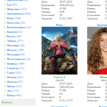
Дым и огонь
(19)
Дата:
29.07.2015
Дата:
2
Еда
(67)
Разрешение:
240x320 pix
Разрешение:
2
Размер:
43 Кб
Размер:
5
Животные
(323)
Оценка:
8.96
Оценка:
1
Знаменитости
(180)
Голосовало:
29
Голосовало:
1
Игры
(148)
Загрузок:
0 (3) | 1927
Загрузок:
0
Искусство
(33)
Игры
Знамени
Компьютерные
(11)
Конопля
(12)
Космос
(50)
Любовь
(377)
Мужчины
(48)
Музыка
(188)
Мультики
(93)
Мультсериалы
(74)
Природа
(389)
Символы
(11)
Спорт
(102)
FarCry 4
Шаки
Фентези
(187)
240x320
240x3
Фильмы
(97)
Дата:
29.07.2015
Дата:
2
Цветы
(155)
Разрешение:
240x320 pix
Разрешение:
2
Размер:
37 Кб
Размер:
3
Эмо
(173)
Оценка:
8.5
Оценка:
9
Юмор
(402)
Голосовало:
6
Голосовало:
1
Загрузок:
0 (1) | 1173
Загрузок:
0
Реклама
Знаменитости
Живот