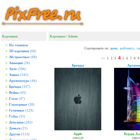
Картинки
Картинки
/ Admin
На главную
Сортировать по:
дате
,
рейтингу
,
с
3D картинки
(66)
4
Абстрактные
(88)
<<
1
2
3
5
6
7
8
9
Авиация
(26)
Бренды
Архите
Авто
(506)
Аниме
(541)
Архитектура
(44)
Бренды
(197)
Война
(43)
Глаза
(47)
Гламурные
(39)
Готичные
(129)
Губы
(35)
Девушки
(285)
Деньги
(21)
Apple
Бурдж Ал
Другие
(113)
240x320
240x3