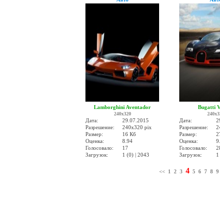
Lamborghini Aventador
Bugatti 
240x320
240x3
Дата:
29.07.2015
Дата:
2
Разрешение:
240x320 pix
Разрешение:
2
Размер:
16 Кб
Размер:
2
Оценка:
8.94
Оценка:
9
Голосовало:
17
Голосовало:
2
Загрузок:
1 (0) | 2043
Загрузок:
1
4
<<
1
2
3
5
6
7
8
9