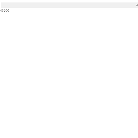
2
43200