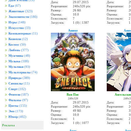
Дым и огонь
(19)
Дата:
29.07.2015
Дата:
2
Еда
(67)
Разрешение:
240x320 pix
Разрешение:
2
Размер:
26 Кб
Размер:
2
Животные
(323)
Оценка:
10.0
Оценка:
1
Знаменитости
(180)
Голосовало:
7
Голосовало:
2
Игры
(148)
Загрузок:
1 (0) | 1387
Загрузок:
1
Искусство
(33)
Аниме
Ани
Компьютерные
(11)
Конопля
(12)
Космос
(50)
Любовь
(377)
Мужчины
(48)
Музыка
(188)
Мультики
(93)
Мультсериалы
(74)
Природа
(389)
Символы
(11)
Спорт
(102)
Ван Пис
Ангельски
Фентези
(187)
240x320
240x3
Фильмы
(97)
Дата:
29.07.2015
Дата:
2
Цветы
(155)
Разрешение:
240x320 pix
Разрешение:
2
Размер:
49 Кб
Размер:
3
Эмо
(173)
Оценка:
10.0
Оценка:
1
Юмор
(402)
Голосовало:
1
Голосовало:
2
Загрузок:
1 (0) | 1077
Загрузок:
1
Реклама
Авто
Авт