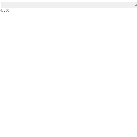
2
43200