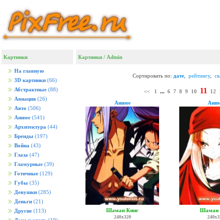
Картинки
Картинки
/ Admin
На главную
Сортировать по:
дате
,
рейтингу
,
с
3D картинки
(66)
11
Абстрактные
(88)
<<
1
...
6
7
8
9
10
12
Авиация
(26)
Аниме
Ани
Авто
(506)
Аниме
(541)
Архитектура
(44)
Бренды
(197)
Война
(43)
Глаза
(47)
Гламурные
(39)
Готичные
(129)
Губы
(35)
Девушки
(285)
Деньги
(21)
Шаман Кинг
Шаман 
Другие
(113)
240x320
240x3