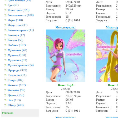
Дым и огонь
(19)
Дата:
09.06.2010
Дата:
0
Еда
(67)
Разрешение:
240x320 pix
Разрешение:
2
Размер:
99 Кб
Размер:
9
Животные
(323)
Оценка:
9.33
Оценка:
8
Знаменитости
(180)
Голосовало:
15
Голосовало:
2
Игры
(148)
Загрузок:
0 (0) | 1614
Загрузок:
0
Искусство
(33)
Мультсериалы
Мультсе
Компьютерные
(11)
Конопля
(12)
Космос
(50)
Любовь
(377)
Мужчины
(48)
Музыка
(188)
Мультики
(93)
Мультсериалы
(74)
Природа
(389)
Символы
(11)
Спорт
(102)
Винкс Клуб
Винкс 
Фентези
(187)
240x320
240x3
Фильмы
(97)
Дата:
08.06.2010
Дата:
0
Цветы
(155)
Разрешение:
240x320 pix
Разрешение:
2
Размер:
96 Кб
Размер:
1
Эмо
(173)
Оценка:
9.16
Оценка:
9
Юмор
(402)
Голосовало:
256
Голосовало:
1
Загрузок:
0 (0) | 8011
Загрузок:
0
Реклама
Мультсериалы
Мультсе