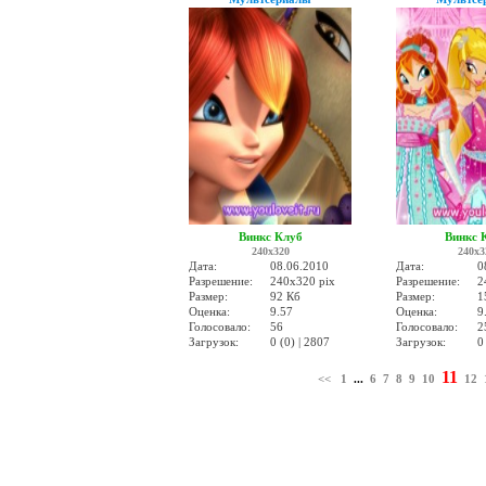
Винкс Клуб
Винкс 
240x320
240x3
Дата:
08.06.2010
Дата:
0
Разрешение:
240x320 pix
Разрешение:
2
Размер:
92 Кб
Размер:
1
Оценка:
9.57
Оценка:
9
Голосовало:
56
Голосовало:
2
Загрузок:
0 (0) | 2807
Загрузок:
0
11
<<
1
...
6
7
8
9
10
12