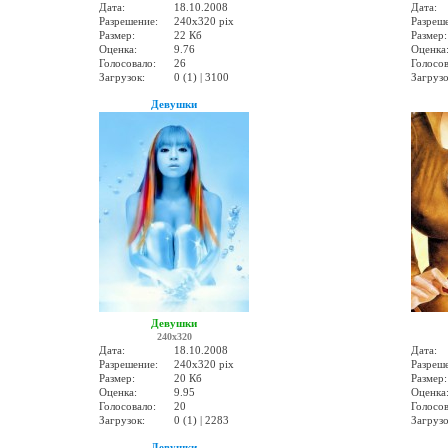
Дата:
18.10.2008
Дата:
Разрешение:
240x320 pix
Разреш
Размер:
22 Кб
Размер:
Оценка:
9.76
Оценка
Голосовало:
26
Голосов
Загрузок:
0 (1) | 3100
Загрузо
Девушки
Девушки
240x320
Дата:
18.10.2008
Дата:
Разрешение:
240x320 pix
Разреш
Размер:
20 Кб
Размер:
Оценка:
9.95
Оценка
Голосовало:
20
Голосов
Загрузок:
0 (1) | 2283
Загрузо
Девушки