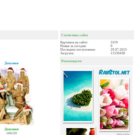
Статистика сайта
Картинок на сайте:
5319
Новые за сегодня:
0
Последнее поступление:
29.07.2015
Загрузок:
11530438
Рекомендуем
Девушки
Девушки
240x320