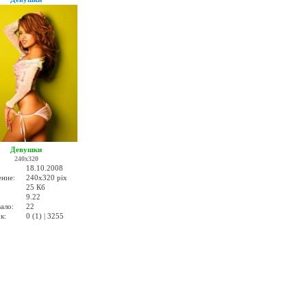
Девушки
240x320
18.10.2008
ение:
240x320 pix
25 Кб
:
9.22
ало:
22
к:
0 (1) | 3255