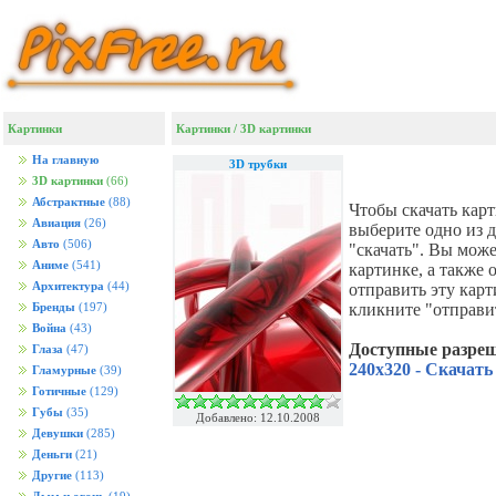
Картинки
Картинки
/
3D картинки
На главную
3D трубки
3D картинки
(66)
Абстрактные
(88)
Чтобы скачать кар
Авиация
(26)
выберите одно из 
Авто
(506)
"скачать". Вы мож
Аниме
(541)
картинке, а также
Архитектура
(44)
отправить эту кар
кликните "отправи
Бренды
(197)
Война
(43)
Доступные разре
Глаза
(47)
240x320 - Скачать
Гламурные
(39)
Готичные
(129)
Губы
(35)
Добавлено: 12.10.2008
Девушки
(285)
Деньги
(21)
Другие
(113)