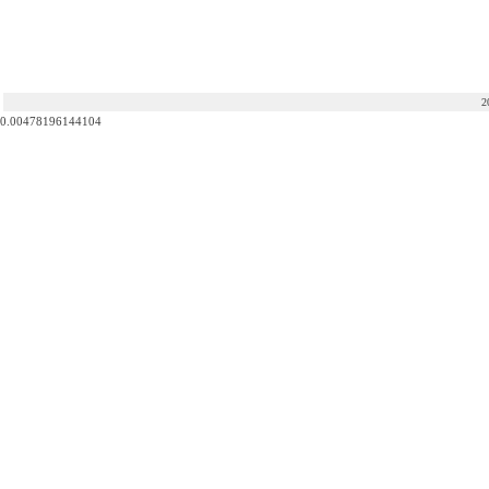
2
0.00478196144104