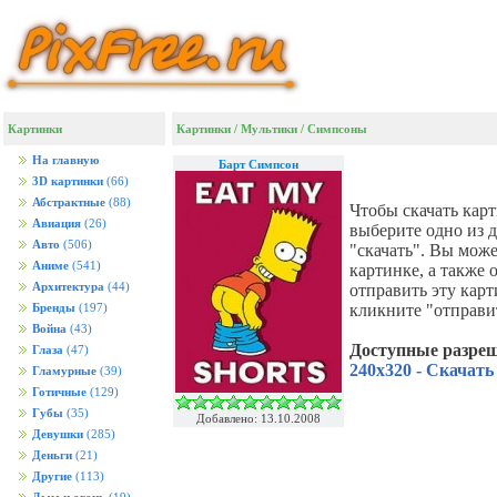
Картинки
Картинки
/
Мультики
/
Симпсоны
На главную
Барт Симпсон
3D картинки
(66)
Абстрактные
(88)
Чтобы скачать кар
Авиация
(26)
выберите одно из 
Авто
(506)
"скачать". Вы мож
Аниме
(541)
картинке, а также
Архитектура
(44)
отправить эту кар
кликните "отправи
Бренды
(197)
Война
(43)
Доступные разре
Глаза
(47)
240x320 - Скачать
Гламурные
(39)
Готичные
(129)
Губы
(35)
Добавлено: 13.10.2008
Девушки
(285)
Деньги
(21)
Другие
(113)