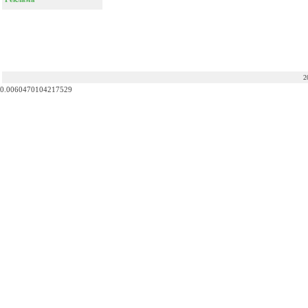
2
0.0060470104217529