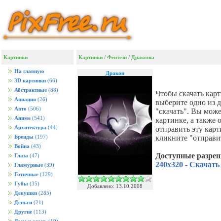
Картинки
Картинки
/
Фентези
/
Драконы
На главную
Дракон
3D картинки
(66)
Абстрактные
(88)
Чтобы скачать кар
Авиация
(26)
выберите одно из 
Авто
(506)
"скачать". Вы мож
Аниме
(541)
картинке, а также
Архитектура
(44)
отправить эту кар
кликните "отправи
Бренды
(197)
Война
(43)
Доступные разре
Глаза
(47)
240x320 - Скачать
Гламурные
(39)
Готичные
(129)
Губы
(35)
Добавлено: 13.10.2008
Девушки
(285)
Деньги
(21)
Другие
(113)