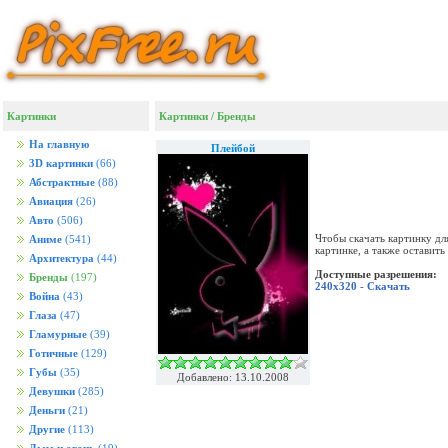
Картинки
Картинки
/
Бренды
На главную
Плейбой
3D картинки
(66)
Абстрактные
(88)
Авиация
(26)
Авто
(506)
Чтобы скачать картинку дл
Аниме
(541)
картинке, а также оставит
Архитектура
(44)
Доступные разрешения:
Бренды
(197)
240x320 - Скачать
Война
(43)
Глаза
(47)
Гламурные
(39)
Готичные
(129)
Губы
(35)
Добавлено: 13.10.2008
Девушки
(285)
Деньги
(21)
Другие
(113)