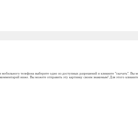
я мобильного телефона выберите одно из доступных разрешений и кликните "скачать". Вы 
ь комментарий ниже. Вы можете отправить эту картинку своим знакомым! Для этого кликните