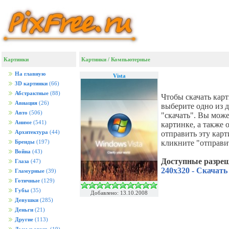
Картинки
Картинки
/
Компьютерные
На главную
Vista
3D картинки
(66)
Абстрактные
(88)
Чтобы скачать кар
Авиация
(26)
выберите одно из 
Авто
(506)
"скачать". Вы мож
Аниме
(541)
картинке, а также
Архитектура
(44)
отправить эту кар
кликните "отправи
Бренды
(197)
Война
(43)
Доступные разре
Глаза
(47)
240x320 - Скачать
Гламурные
(39)
Готичные
(129)
Губы
(35)
Добавлено: 13.10.2008
Девушки
(285)
Деньги
(21)
Другие
(113)