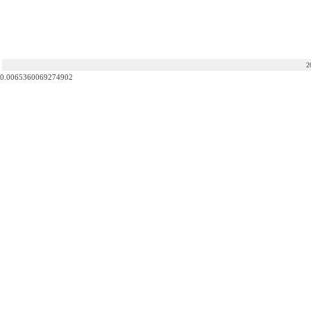
2
0.0065360069274902