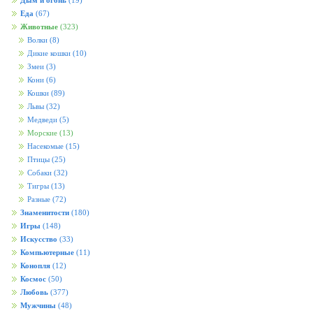
Дым и огонь
(19)
Еда
(67)
Животные
(323)
Волки
(8)
Дикие кошки
(10)
Змеи
(3)
Кони
(6)
Кошки
(89)
Львы
(32)
Медведи
(5)
Морские
(13)
Насекомые
(15)
Птицы
(25)
Собаки
(32)
Тигры
(13)
Разные
(72)
Знаменитости
(180)
Игры
(148)
Искусство
(33)
Компьютерные
(11)
Конопля
(12)
Космос
(50)
Любовь
(377)
Мужчины
(48)