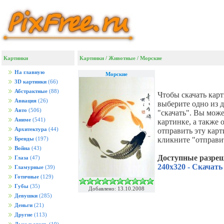
Картинки
Картинки
/
Животные
/
Морские
На главную
Морские
3D картинки
(66)
Абстрактные
(88)
Чтобы скачать кар
Авиация
(26)
выберите одно из 
Авто
(506)
"скачать". Вы мож
Аниме
(541)
картинке, а также
Архитектура
(44)
отправить эту кар
кликните "отправи
Бренды
(197)
Война
(43)
Доступные разре
Глаза
(47)
240x320 - Скачать
Гламурные
(39)
Готичные
(129)
Губы
(35)
Добавлено: 13.10.2008
Девушки
(285)
Деньги
(21)
Другие
(113)