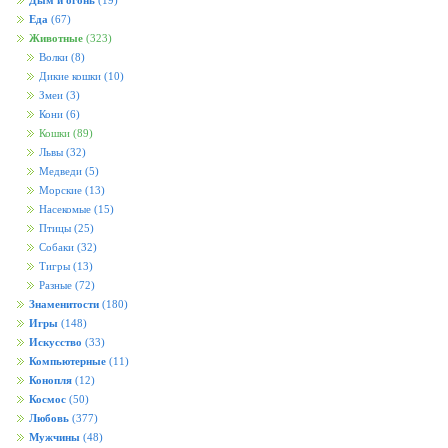
Дым и огонь
(19)
Еда
(67)
Животные
(323)
Волки
(8)
Дикие кошки
(10)
Змеи
(3)
Кони
(6)
Кошки
(89)
Львы
(32)
Медведи
(5)
Морские
(13)
Насекомые
(15)
Птицы
(25)
Собаки
(32)
Тигры
(13)
Разные
(72)
Знаменитости
(180)
Игры
(148)
Искусство
(33)
Компьютерные
(11)
Конопля
(12)
Космос
(50)
Любовь
(377)
Мужчины
(48)