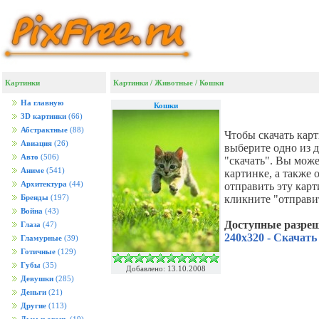
Картинки
Картинки
/
Животные
/
Кошки
На главную
Кошки
3D картинки
(66)
Абстрактные
(88)
Чтобы скачать кар
Авиация
(26)
выберите одно из 
Авто
(506)
"скачать". Вы мож
Аниме
(541)
картинке, а также
Архитектура
(44)
отправить эту кар
кликните "отправи
Бренды
(197)
Война
(43)
Доступные разре
Глаза
(47)
240x320 - Скачать
Гламурные
(39)
Готичные
(129)
Губы
(35)
Добавлено: 13.10.2008
Девушки
(285)
Деньги
(21)
Другие
(113)