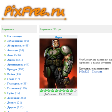
Картинки
Картинки
/
Игры
На главную
Игры
3D картинки
(66)
Абстрактные
(88)
Авиация
(26)
Авто
(506)
Чтобы скачать картинку дл
Аниме
(541)
картинке, а также оставит
Архитектура
(44)
Доступные разрешения:
Бренды
(197)
240x320 - Скачать
Война
(43)
Глаза
(47)
Гламурные
(39)
Готичные
(129)
Губы
(35)
Добавлено: 13.10.2008
Девушки
(285)
Деньги
(21)
Другие
(113)