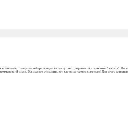
я мобильного телефона выберите одно из доступных разрешений и кликните "скачать". Вы 
ь комментарий ниже. Вы можете отправить эту картинку своим знакомым! Для этого кликните