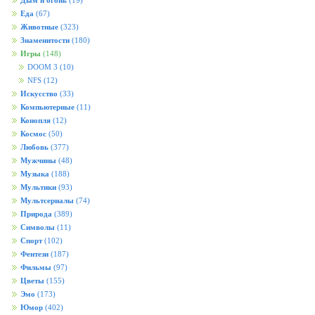
Дым и огонь
(19)
Еда
(67)
Животные
(323)
Знаменитости
(180)
Игры
(148)
DOOM 3
(10)
NFS
(12)
Искусство
(33)
Компьютерные
(11)
Конопля
(12)
Космос
(50)
Любовь
(377)
Мужчины
(48)
Музыка
(188)
Мультики
(93)
Мультсериалы
(74)
Природа
(389)
Символы
(11)
Спорт
(102)
Фентези
(187)
Фильмы
(97)
Цветы
(155)
Эмо
(173)
Юмор
(402)