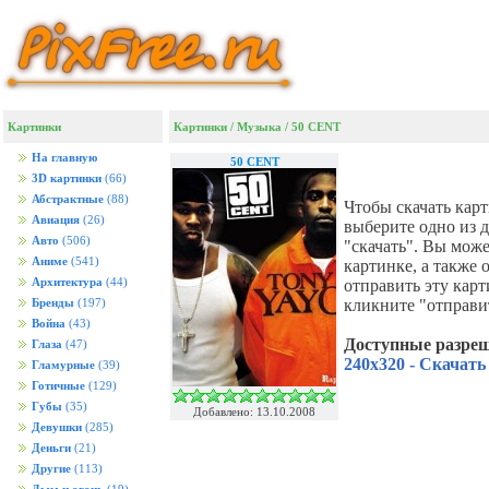
Картинки
Картинки
/
Музыка
/
50 CENT
На главную
50 CENT
3D картинки
(66)
Абстрактные
(88)
Чтобы скачать кар
Авиация
(26)
выберите одно из 
Авто
(506)
"скачать". Вы мож
Аниме
(541)
картинке, а также
Архитектура
(44)
отправить эту кар
кликните "отправи
Бренды
(197)
Война
(43)
Доступные разре
Глаза
(47)
240x320 - Скачать
Гламурные
(39)
Готичные
(129)
Губы
(35)
Добавлено: 13.10.2008
Девушки
(285)
Деньги
(21)
Другие
(113)