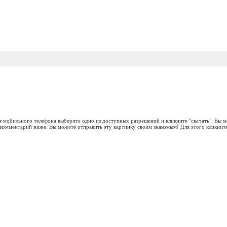
я мобильного телефона выберите одно из доступных разрешений и кликните "скачать". Вы 
ь комментарий ниже. Вы можете отправить эту картинку своим знакомым! Для этого кликните