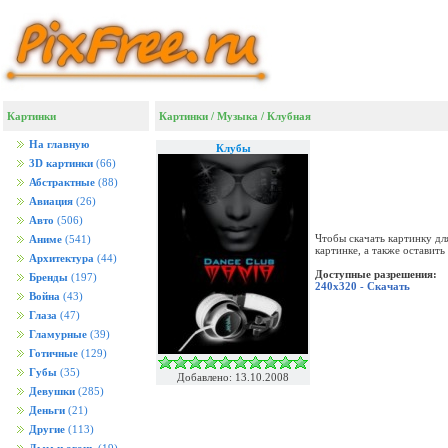
Картинки
Картинки
/
Музыка
/
Клубная
На главную
Клубы
3D картинки
(66)
Абстрактные
(88)
Авиация
(26)
Авто
(506)
Чтобы скачать картинку дл
Аниме
(541)
картинке, а также оставит
Архитектура
(44)
Доступные разрешения:
Бренды
(197)
240x320 - Скачать
Война
(43)
Глаза
(47)
Гламурные
(39)
Готичные
(129)
Губы
(35)
Добавлено: 13.10.2008
Девушки
(285)
Деньги
(21)
Другие
(113)