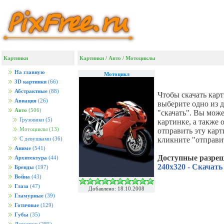
Картинки
Картинки
/
Авто
/
Мотоциклы
На главную
Мотоцикл
3D картинки
(66)
Абстрактные
(88)
Чтобы скачать кар
Авиация
(26)
выберите одно из 
Авто
(506)
"скачать". Вы мож
Грузовики
(5)
картинке, а также
Мотоциклы
(13)
отправить эту кар
кликните "отправи
С девушками
(36)
Аниме
(541)
Доступные разре
Архитектура
(44)
240x320 - Скачать
Бренды
(197)
Война
(43)
Глаза
(47)
Добавлено: 18.10.2008
Гламурные
(39)
Готичные
(129)
Губы
(35)