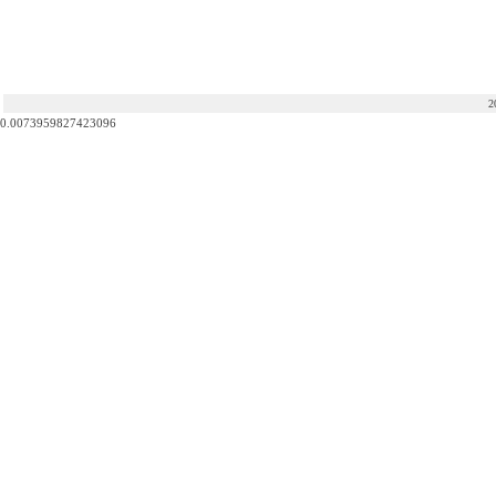
2
0.0073959827423096