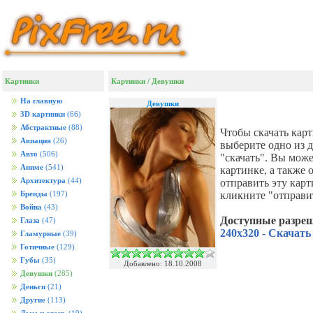
Картинки
Картинки
/
Девушки
На главную
Девушки
3D картинки
(66)
Абстрактные
(88)
Чтобы скачать кар
Авиация
(26)
выберите одно из 
Авто
(506)
"скачать". Вы мож
Аниме
(541)
картинке, а также
Архитектура
(44)
отправить эту кар
кликните "отправи
Бренды
(197)
Война
(43)
Доступные разре
Глаза
(47)
240x320 - Скачать
Гламурные
(39)
Готичные
(129)
Губы
(35)
Добавлено: 18.10.2008
Девушки
(285)
Деньги
(21)
Другие
(113)