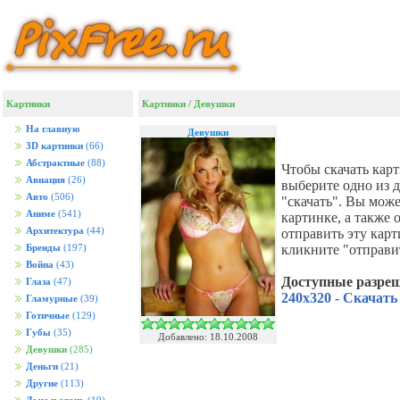
Картинки
Картинки
/
Девушки
На главную
Девушки
3D картинки
(66)
Абстрактные
(88)
Чтобы скачать кар
Авиация
(26)
выберите одно из 
Авто
(506)
"скачать". Вы мож
Аниме
(541)
картинке, а также
Архитектура
(44)
отправить эту кар
кликните "отправи
Бренды
(197)
Война
(43)
Доступные разре
Глаза
(47)
240x320 - Скачать
Гламурные
(39)
Готичные
(129)
Губы
(35)
Добавлено: 18.10.2008
Девушки
(285)
Деньги
(21)
Другие
(113)