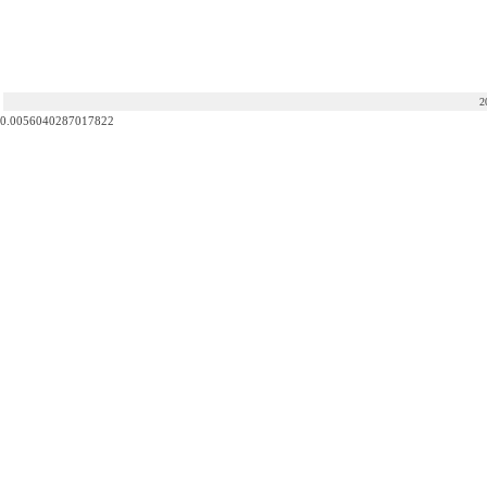
2
0.0056040287017822