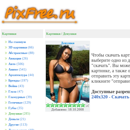
Картинки
Картинки
/
Девушки
На главную
Девушки
3D картинки
(66)
Абстрактные
(88)
Чтобы скачать кар
Авиация
(26)
выберите одно из 
Авто
(506)
"скачать". Вы мож
Аниме
(541)
картинке, а также
Архитектура
(44)
отправить эту кар
кликните "отправи
Бренды
(197)
Война
(43)
Доступные разре
Глаза
(47)
240x320 - Скачать
Гламурные
(39)
Готичные
(129)
Губы
(35)
Добавлено: 18.10.2008
Девушки
(285)
Деньги
(21)
Другие
(113)