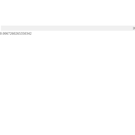
2
0.0067260265350342