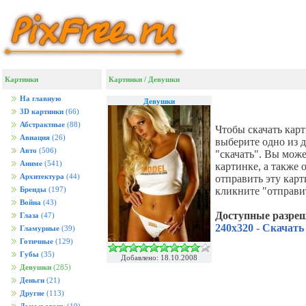
Картинки
Картинки
/
Девушки
На главную
Девушки
3D картинки
(66)
Абстрактные
(88)
Чтобы скачать кар
Авиация
(26)
выберите одно из 
Авто
(506)
"скачать". Вы мож
Аниме
(541)
картинке, а также
Архитектура
(44)
отправить эту кар
кликните "отправи
Бренды
(197)
Война
(43)
Доступные разре
Глаза
(47)
240x320 - Скачать
Гламурные
(39)
Готичные
(129)
Губы
(35)
Добавлено: 18.10.2008
Девушки
(285)
Деньги
(21)
Другие
(113)