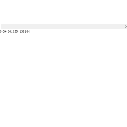
2
0.0046019554138184