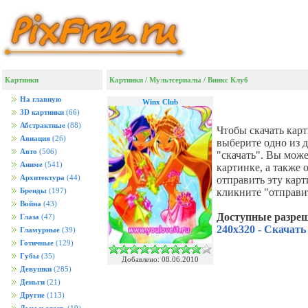
Картинки
Картинки
/
Мультсериалы
/
Винкс Клуб
На главную
Winx Club
3D картинки
(66)
Абстрактные
(88)
Чтобы скачать кар
Авиация
(26)
выберите одно из 
Авто
(506)
"скачать". Вы мож
Аниме
(541)
картинке, а также
Архитектура
(44)
отправить эту кар
кликните "отправи
Бренды
(197)
Война
(43)
Доступные разре
Глаза
(47)
240x320 - Скачать
Гламурные
(39)
Готичные
(129)
Губы
(35)
Добавлено: 08.06.2010
Девушки
(285)
Деньги
(21)
Другие
(113)