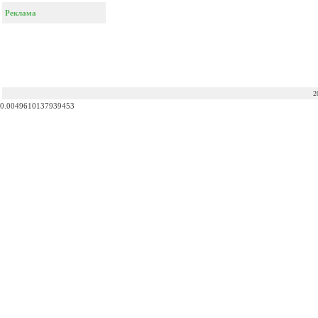
Реклама
2
0.0049610137939453