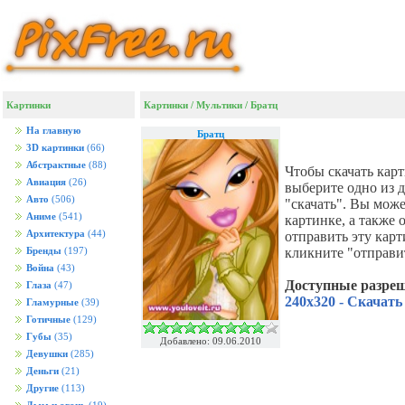
Картинки
Картинки
/
Мультики
/
Братц
На главную
Братц
3D картинки
(66)
Абстрактные
(88)
Чтобы скачать кар
Авиация
(26)
выберите одно из 
Авто
(506)
"скачать". Вы мож
Аниме
(541)
картинке, а также
Архитектура
(44)
отправить эту кар
кликните "отправи
Бренды
(197)
Война
(43)
Доступные разре
Глаза
(47)
240x320 - Скачать
Гламурные
(39)
Готичные
(129)
Губы
(35)
Добавлено: 09.06.2010
Девушки
(285)
Деньги
(21)
Другие
(113)