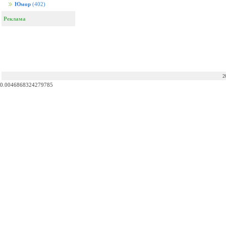
Юмор
(402)
Реклама
2
0.0046868324279785