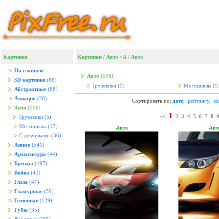
Картинки
Картинки
/
Авто
/
А
/
Авто
На главную
Авто
(506)
3D картинки
(66)
Грузовики
(5)
Мотоциклы
(1
Абстрактные
(88)
Авиация
(26)
Сортировать по:
дате
,
рейтингу
,
с
Авто
(506)
1
<<
2
3
4
5
6
7
8
Грузовики
(5)
Мотоциклы
(13)
Авто
Авт
С девушками
(36)
Аниме
(541)
Архитектура
(44)
Бренды
(197)
Война
(43)
Глаза
(47)
Гламурные
(39)
Готичные
(129)
Губы
(35)