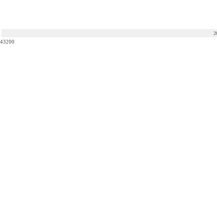
2
43200