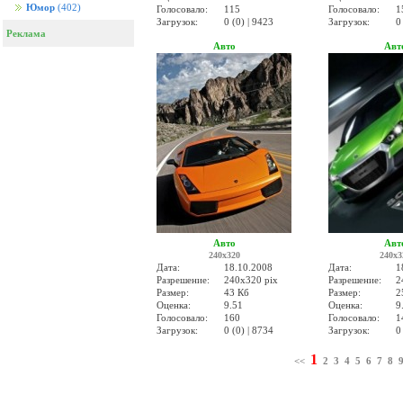
Юмор
(402)
Голосовало:
115
Голосовало:
1
Загрузок:
0 (0) | 9423
Загрузок:
0
Реклама
Авто
Авт
Авто
Авт
240x320
240x3
Дата:
18.10.2008
Дата:
1
Разрешение:
240x320 pix
Разрешение:
2
Размер:
43 Кб
Размер:
2
Оценка:
9.51
Оценка:
9
Голосовало:
160
Голосовало:
1
Загрузок:
0 (0) | 8734
Загрузок:
0
1
<<
2
3
4
5
6
7
8