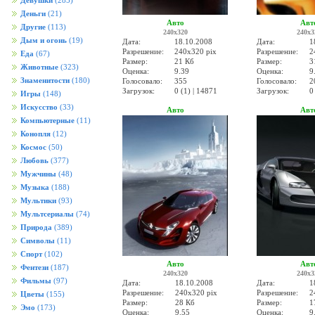
Девушки
(285)
Деньги
(21)
Авто
Авт
Другие
(113)
240x320
240x3
Дым и огонь
(19)
Дата:
18.10.2008
Дата:
1
Разрешение:
240x320 pix
Разрешение:
2
Еда
(67)
Размер:
21 Кб
Размер:
3
Животные
(323)
Оценка:
9.39
Оценка:
9
Знаменитости
(180)
Голосовало:
355
Голосовало:
2
Загрузок:
0 (1) | 14871
Загрузок:
0
Игры
(148)
Искусство
(33)
Авто
Авт
Компьютерные
(11)
Конопля
(12)
Космос
(50)
Любовь
(377)
Мужчины
(48)
Музыка
(188)
Мультики
(93)
Мультсериалы
(74)
Природа
(389)
Символы
(11)
Спорт
(102)
Авто
Авт
Фентези
(187)
240x320
240x3
Фильмы
(97)
Дата:
18.10.2008
Дата:
1
Разрешение:
240x320 pix
Разрешение:
2
Цветы
(155)
Размер:
28 Кб
Размер:
1
Эмо
(173)
Оценка:
9.55
Оценка:
9