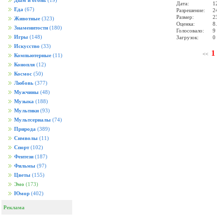
Дым и огонь
(19)
Дата:
1
Еда
(67)
Разрешение:
2
Размер:
2
Животные
(323)
Оценка:
8
Знаменитости
(180)
Голосовало:
9
Игры
(148)
Загрузок:
0
Искусство
(33)
1
<<
Компьютерные
(11)
Конопля
(12)
Космос
(50)
Любовь
(377)
Мужчины
(48)
Музыка
(188)
Мультики
(93)
Мультсериалы
(74)
Природа
(389)
Символы
(11)
Спорт
(102)
Фентези
(187)
Фильмы
(97)
Цветы
(155)
Эмо
(173)
Юмор
(402)
Реклама