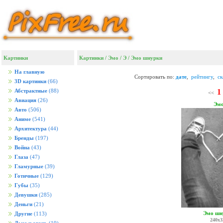
Картинки
Картинки
/
Эмо
/
Э
/
Эмо шнурки
На главную
Сортировать по:
дате
,
рейтингу
,
с
3D картинки
(66)
1
Абстрактные
(88)
<<
Авиация
(26)
Эм
Авто
(506)
Аниме
(541)
Архитектура
(44)
Бренды
(197)
Война
(43)
Глаза
(47)
Гламурные
(39)
Готичные
(129)
Губы
(35)
Девушки
(285)
Деньги
(21)
Эмо шн
Другие
(113)
240x3