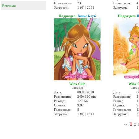
Голосовало:
23
Голосовало:
4
Реклама
Загрузок:
1 (0) | 2051
Загрузок:
1
Подраздел:
Винкс Клуб
Подраздел:
В
Winx Club
Winx 
240x320
240x3
Дата:
08.06.2010
Дата:
0
Разрешение:
240x320 pix
Разрешение:
2
Размер:
127 Кб
Размер:
1
Оценка:
9.87
Оценка:
9
Голосовало:
8
Голосовало:
1
Загрузок:
1 (0) | 1541
Загрузок:
2
1
<<
2