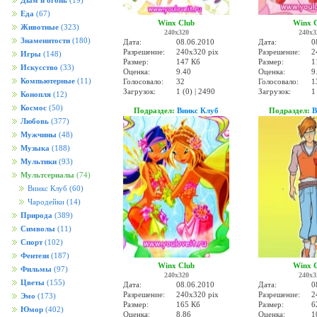
Дым и огонь
(19)
Еда
(67)
Winx Club
Winx 
Животные
(323)
240x320
240x3
Знаменитости
(180)
Дата:
08.06.2010
Дата:
0
Разрешение:
240x320 pix
Разрешение:
2
Игры
(148)
Размер:
147 Кб
Размер:
1
Искусство
(33)
Оценка:
9.40
Оценка:
9
Компьютерные
(11)
Голосовало:
32
Голосовало:
1
Загрузок:
1 (0) | 2490
Загрузок:
1
Конопля
(12)
Космос
(50)
Подраздел:
Винкс Клуб
Подраздел:
В
Любовь
(377)
Мужчины
(48)
Музыка
(188)
Мультики
(93)
Мультсериалы
(74)
Винкс Клуб
(60)
Чародейки
(14)
Природа
(389)
Символы
(11)
Спорт
(102)
Фентези
(187)
Winx Club
Winx 
Фильмы
(97)
240x320
240x3
Цветы
(155)
Дата:
08.06.2010
Дата:
0
Разрешение:
240x320 pix
Разрешение:
2
Эмо
(173)
Размер:
165 Кб
Размер:
6
Юмор
(402)
Оценка:
8.86
Оценка:
1