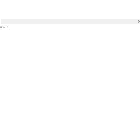
2
43200