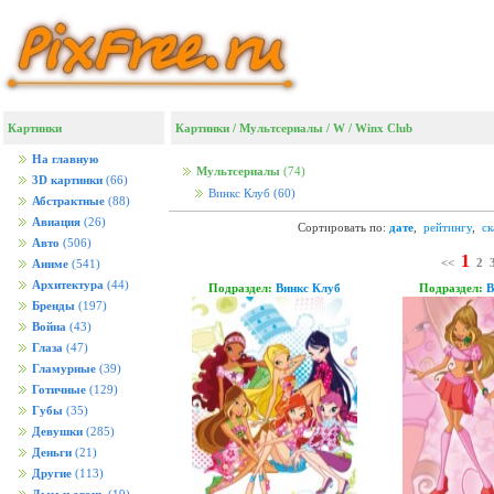
Картинки
Картинки
/
Мультсериалы
/
W
/
Winx Club
На главную
Мультсериалы
(74)
3D картинки
(66)
Винкс Клуб
(60)
Абстрактные
(88)
Авиация
(26)
Сортировать по:
дате
,
рейтингу
,
с
Авто
(506)
1
<<
2
Аниме
(541)
Архитектура
(44)
Подраздел:
Винкс Клуб
Подраздел:
В
Бренды
(197)
Война
(43)
Глаза
(47)
Гламурные
(39)
Готичные
(129)
Губы
(35)
Девушки
(285)
Деньги
(21)
Другие
(113)