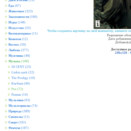
Дым и огонь
(19)
Еда
(67)
Животные
(323)
Знаменитости
(180)
Игры
(148)
Искусство
(33)
Чтобы сохранить картинку на свой компьютер, кликните по
Компьютерные
(11)
Разрешение обои
Дата добавления
Конопля
(12)
Добавил(а
Космос
(50)
Доступные р
Любовь
(377)
240x320 -
Мужчины
(48)
Музыка
(188)
50 CENT
(23)
Linkin park
(22)
The Prodigy
(10)
Клубная
(46)
Рэп
(72)
Разные
(14)
Мультики
(93)
Мультсериалы
(74)
Природа
(389)
Символы
(11)
Спорт
(102)
Фентези
(187)