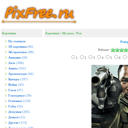
Картинки
Картинки
/
Музыка
/
Рэп
На главную
Рэпе
3D картинки
(66)
Рейтинг:
Абстрактные
(88)
Авиация
(26)
1
2
3
4
5
6
Авто
(506)
Аниме
(541)
Архитектура
(44)
Бренды
(197)
Война
(43)
Глаза
(47)
Гламурные
(39)
Готичные
(129)
Губы
(35)
Девушки
(285)
Деньги
(21)
Другие
(113)