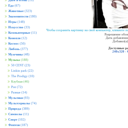
Дым и огонь
(19)
Еда
(67)
Животные
(323)
Знаменитости
(180)
Игры
(148)
Искусство
(33)
Чтобы сохранить картинку на свой компьютер, кликните по
Компьютерные
(11)
Разрешение обои
Дата добавления
Конопля
(12)
Добавил(а
Космос
(50)
Доступные р
Любовь
(377)
240x320 -
Мужчины
(48)
Музыка
(188)
50 CENT
(23)
Linkin park
(22)
The Prodigy
(10)
Клубная
(46)
Рэп
(72)
Разные
(14)
Мультики
(93)
Мультсериалы
(74)
Природа
(389)
Символы
(11)
Спорт
(102)
Фентези
(187)