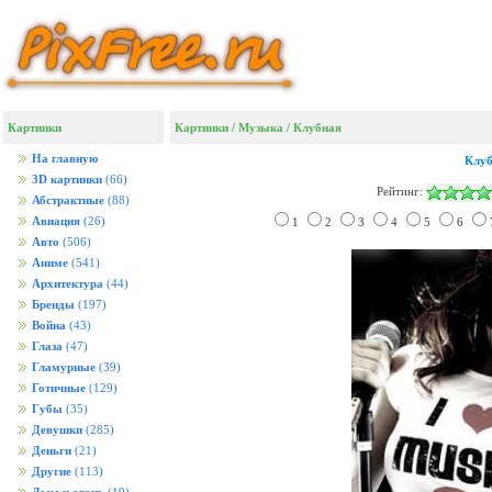
Картинки
Картинки
/
Музыка
/
Клубная
На главную
Клу
3D картинки
(66)
Рейтинг:
Абстрактные
(88)
Авиация
(26)
1
2
3
4
5
6
Авто
(506)
Аниме
(541)
Архитектура
(44)
Бренды
(197)
Война
(43)
Глаза
(47)
Гламурные
(39)
Готичные
(129)
Губы
(35)
Девушки
(285)
Деньги
(21)
Другие
(113)