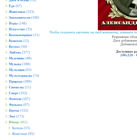
Дым и огонь
(19)
Еда
(67)
Животные
(323)
Знаменитости
(180)
Игры
(148)
Искусство
(33)
Чтобы сохранить картинку на свой компьютер, кликните по
Компьютерные
(11)
Разрешение обои
Дата добавления
Конопля
(12)
Добавил(а
Космос
(50)
Доступные р
Любовь
(377)
240x320 -
Мужчины
(48)
Музыка
(188)
Мультики
(93)
Мультсериалы
(74)
Природа
(389)
Символы
(11)
Спорт
(102)
Фентези
(187)
Фильмы
(97)
Цветы
(155)
Эмо
(173)
Юмор
(402)
Бренды
(53)
Животные
(95)