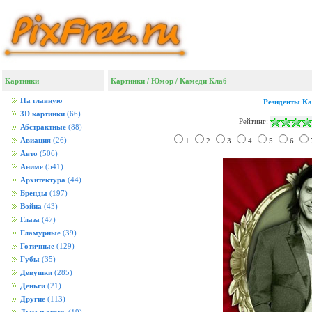
Картинки
Картинки
/
Юмор
/
Камеди Клаб
На главную
Резиденты К
3D картинки
(66)
Рейтинг:
Абстрактные
(88)
Авиация
(26)
1
2
3
4
5
6
Авто
(506)
Аниме
(541)
Архитектура
(44)
Бренды
(197)
Война
(43)
Глаза
(47)
Гламурные
(39)
Готичные
(129)
Губы
(35)
Девушки
(285)
Деньги
(21)
Другие
(113)