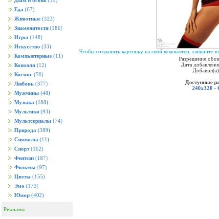
Дым и огонь
(19)
Еда
(67)
Животные
(323)
Знаменитости
(180)
Игры
(148)
Искусство
(33)
Чтобы сохранить картинку на свой компьютер, кликните по
Компьютерные
(11)
Разрешение обои
Дата добавления
Конопля
(12)
Добавил(а
Космос
(50)
Доступные р
Любовь
(377)
240x320 -
Мужчины
(48)
Музыка
(188)
Мультики
(93)
Мультсериалы
(74)
Природа
(389)
Символы
(11)
Спорт
(102)
Фентези
(187)
Фильмы
(97)
Цветы
(155)
Эмо
(173)
Юмор
(402)
Реклама