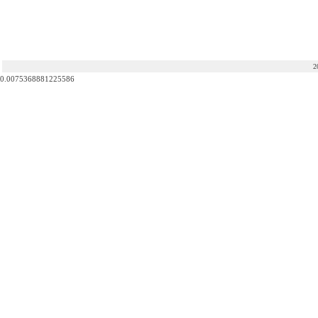
2
0.0075368881225586