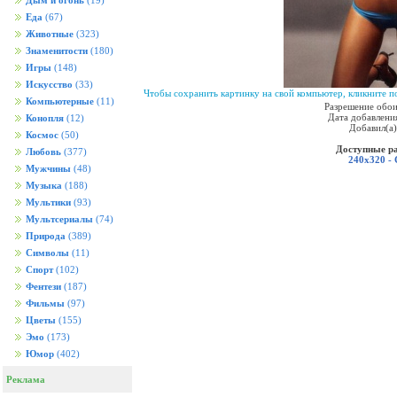
Дым и огонь
(19)
Еда
(67)
Животные
(323)
Знаменитости
(180)
Игры
(148)
Искусство
(33)
Чтобы сохранить картинку на свой компьютер, кликните по
Компьютерные
(11)
Разрешение обои
Дата добавления
Конопля
(12)
Добавил(а
Космос
(50)
Доступные р
Любовь
(377)
240x320 -
Мужчины
(48)
Музыка
(188)
Мультики
(93)
Мультсериалы
(74)
Природа
(389)
Символы
(11)
Спорт
(102)
Фентези
(187)
Фильмы
(97)
Цветы
(155)
Эмо
(173)
Юмор
(402)
Реклама