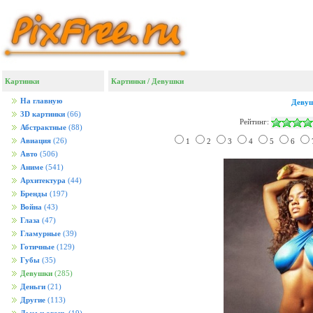
Картинки
Картинки
/
Девушки
На главную
Деву
3D картинки
(66)
Рейтинг:
Абстрактные
(88)
Авиация
(26)
1
2
3
4
5
6
Авто
(506)
Аниме
(541)
Архитектура
(44)
Бренды
(197)
Война
(43)
Глаза
(47)
Гламурные
(39)
Готичные
(129)
Губы
(35)
Девушки
(285)
Деньги
(21)
Другие
(113)