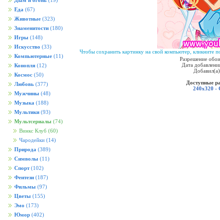
Дым и огонь
(19)
Еда
(67)
Животные
(323)
Знаменитости
(180)
Игры
(148)
Искусство
(33)
Чтобы сохранить картинку на свой компьютер, кликните по
Компьютерные
(11)
Разрешение обои
Дата добавления
Конопля
(12)
Добавил(а
Космос
(50)
Доступные р
Любовь
(377)
240x320 -
Мужчины
(48)
Музыка
(188)
Мультики
(93)
Мультсериалы
(74)
Винкс Клуб
(60)
Чародейки
(14)
Природа
(389)
Символы
(11)
Спорт
(102)
Фентези
(187)
Фильмы
(97)
Цветы
(155)
Эмо
(173)
Юмор
(402)