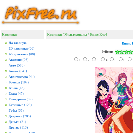
Картинки
Картинки
/
Мультсериалы
/
Винкс Клуб
На главную
Винкс 
3D картинки
(66)
Рейтинг:
Абстрактные
(88)
Авиация
(26)
1
2
3
4
5
6
Авто
(506)
Аниме
(541)
Архитектура
(44)
Бренды
(197)
Война
(43)
Глаза
(47)
Гламурные
(39)
Готичные
(129)
Губы
(35)
Девушки
(285)
Деньги
(21)
Другие
(113)