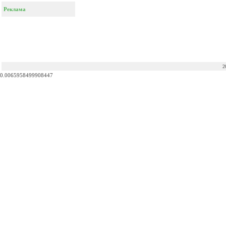
Реклама
2
0.0065958499908447