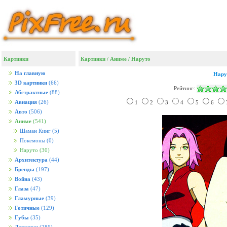
Картинки
Картинки
/
Аниме
/
Наруто
На главную
Нару
3D картинки
(66)
Рейтинг:
Абстрактные
(88)
Авиация
(26)
1
2
3
4
5
6
Авто
(506)
Аниме
(541)
Шаман Кинг
(5)
Покемоны
(0)
Наруто
(30)
Архитектура
(44)
Бренды
(197)
Война
(43)
Глаза
(47)
Гламурные
(39)
Готичные
(129)
Губы
(35)