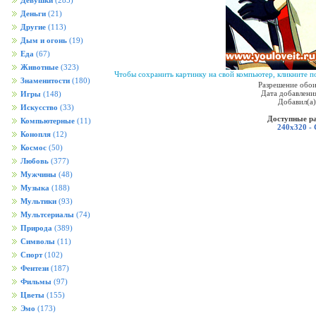
Девушки
(285)
Деньги
(21)
Другие
(113)
Дым и огонь
(19)
Еда
(67)
Животные
(323)
Чтобы сохранить картинку на свой компьютер, кликните по
Знаменитости
(180)
Разрешение обои
Дата добавления
Игры
(148)
Добавил(а
Искусство
(33)
Доступные р
Компьютерные
(11)
240x320 -
Конопля
(12)
Космос
(50)
Любовь
(377)
Мужчины
(48)
Музыка
(188)
Мультики
(93)
Мультсериалы
(74)
Природа
(389)
Символы
(11)
Спорт
(102)
Фентези
(187)
Фильмы
(97)
Цветы
(155)
Эмо
(173)