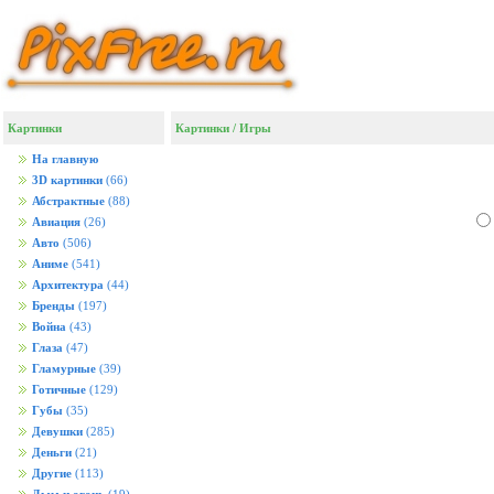
Картинки
Картинки
/
Игры
На главную
3D картинки
(66)
Абстрактные
(88)
Авиация
(26)
Авто
(506)
Аниме
(541)
Архитектура
(44)
Бренды
(197)
Война
(43)
Глаза
(47)
Гламурные
(39)
Готичные
(129)
Губы
(35)
Девушки
(285)
Деньги
(21)
Другие
(113)