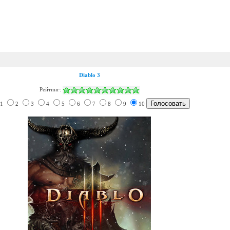
Diablo 3
Рейтинг:
1
2
3
4
5
6
7
8
9
10