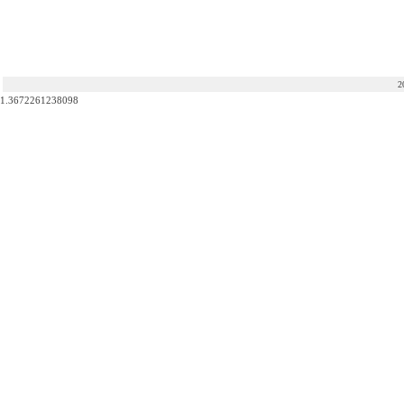
2
1.3672261238098