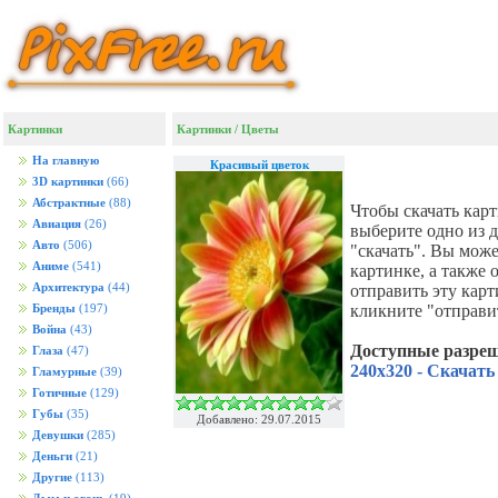
Картинки
Картинки
/
Цветы
На главную
Красивый цветок
3D картинки
(66)
Абстрактные
(88)
Чтобы скачать кар
Авиация
(26)
выберите одно из 
Авто
(506)
"скачать". Вы мож
Аниме
(541)
картинке, а также
Архитектура
(44)
отправить эту кар
кликните "отправи
Бренды
(197)
Война
(43)
Доступные разре
Глаза
(47)
240x320 - Скачать
Гламурные
(39)
Готичные
(129)
Губы
(35)
Добавлено: 29.07.2015
Девушки
(285)
Деньги
(21)
Другие
(113)